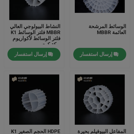
جولة في المعمل
الوسائط المرشحة
النشاط البيولوجي العالي
العائمة MBBR
MBBR فلتر الوسائط K1
مراقبة الجودة
فلتر الوسائط لأكواريوم
بركة كوي
إرسال استفسار
إرسال استفسار
اتصل بنا
مدونة
اطلب اقتباس
الوسائط المرشحة MBBR
MBBR بيو ميديا
المفاعل البيوفيلم بحيرة
HDPE الحجم الصغير K1