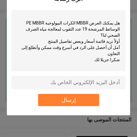
عرض المزيد
احصل على افضل سعر ل
MBBR الكرات البيولوجية PE MBBR
الوسائط المرشحة 19 عدد الثقوب
لمعالجة مياه الصرف الصحي
استمر
إرسال
المنتجات الموصى بها