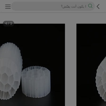
4
/
3