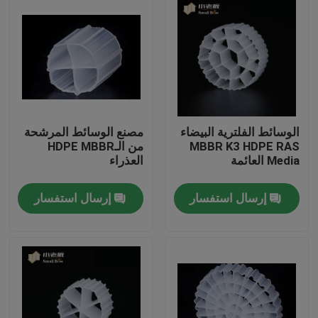
الوسائط الفلترية البيضاء
مصنع الوسائط المرشحة
MBBR K3 HDPE RAS
من الـHDPE MBBR
Media العائمة
العذراء
إرسال استفسار
إرسال استفسار
الصفحة الرئيسية
منتجات
معلومات عنا