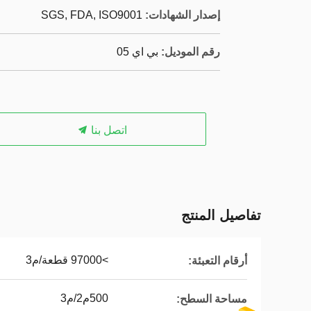
إصدار الشهادات:
SGS, FDA, ISO9001
رقم الموديل:
بي اي 05
اتصل بنا
تفاصيل المنتج
>97000 قطعة/م3
أرقام التعبئة:
500م2/م3
مساحة السطح: