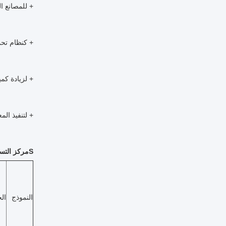
+ للمصانع الجد
+ كنظام تحمي
+ لزيادة كمية البك
+ لتنفيذ الم
S
مركز التسوق ilter Media ITEM
النموذج
ال