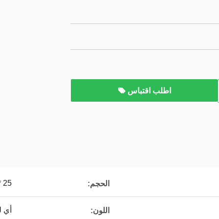
اطلب اقتباس
25 * 10 مم
الحجم:
أي ل
اللون: