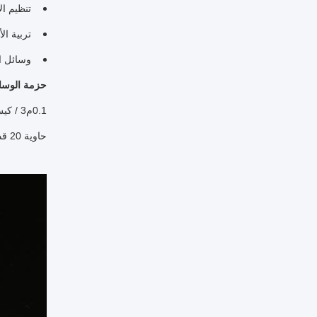
تنظيم ال
تربية الأ
وسائل ال
حزمة الوسائط
0.1م3 / كيس نسيج 1م3 / كيس نسيج 1م3 / كرتون
حاوية 20 قدم يمكن أن تحمل 30m3 حاوية 40HC حمولة 70m3