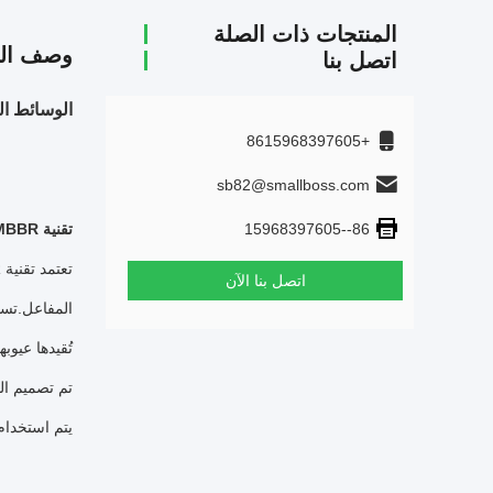
المنتجات ذات الصلة
وصف الم
اتصل بنا
الوسائط المرشحة
+8615968397605
sb82@smallboss.com
86--15968397605
تقنية MBBR
اتصل بنا الآن
المفاعل.تست
تُقيدها عيوبها
تم تصميم الن
يتم استخدام الحلول القا