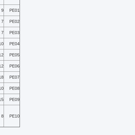
 9
PE01
 7
PE02
 7
PE03
10
PE04
12
PE05
12
PE06
18
PE07
10
PE08
15
PE09
 8
PE10