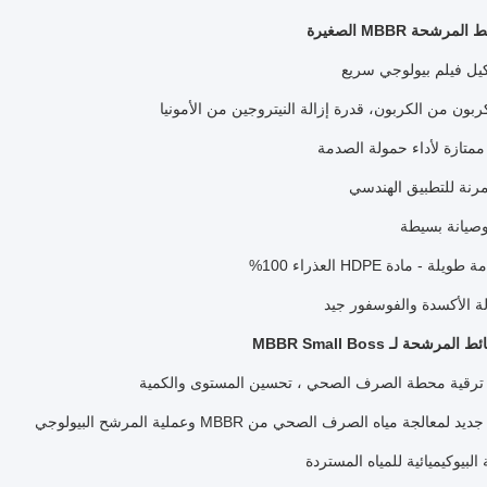
رشحة MBBR الصغيرة
كيل فيلم بيولوجي سريع
كربون من الكربون، قدرة إزالة النيتروجين من الأمونيا
متازة لأداء حمولة الصدمة
رنة للتطبيق الهندسي
صيانة بسيطة
لة - مادة HDPE العذراء 100%
الة الأكسدة والفوسفور جيد
رشحة لـ MBBR Small Boss
رقية محطة الصرف الصحي ، تحسين المستوى والكمية
لمعالجة مياه الصرف الصحي من MBBR وعملية المرشح البيولوجي
 البيوكيميائية للمياه المستردة