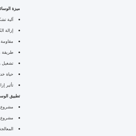
ميزة الوسائط الم
آلية تش
إزالة ال
مقاومة م
طريقة م
تشغيل و
حياة خدمة طوي
تأثير إز
تطبيق الوسائط الم
مشروع ت
مشروع جديد 
المعالجة