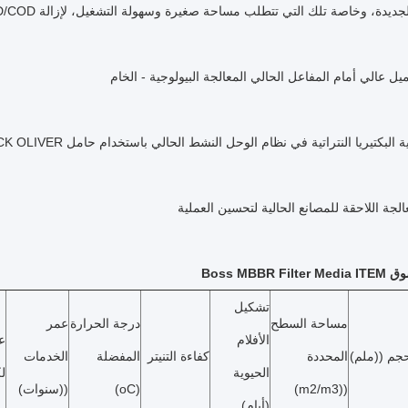
يدة، وخاصة تلك التي تتطلب مساحة صغيرة وسهولة التشغيل، لإزالة BOD/COD والنيتروجين
ل عالي أمام المفاعل الحالي المعالجة البيولوجية - الخام
تيريا النتراتية في نظام الوحل النشط الحالي باستخدام حامل WOCK OLIVER في مصنع هجين لتلبية حدود الأمونيا
عالجة اللاحقة للمصانع الحالية لتحسين العملية
Boss MBBR F
تشكيل
مساحة السطح
درجة الحرارة
عمر
الأفلام
ع
حجم ((ملم)
المحددة
كفاءة التنيتر
المفضلة
الخدمات
الحيوية
ل
((m2/m3)
(oC)
((سنوات)
(أيام)