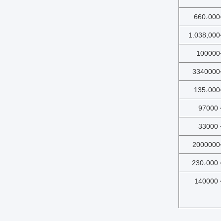
>6
>1
>
>3
>1
> 9
> 3
>2
> 23
> 14