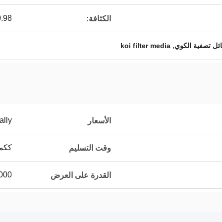
96-0.98
الكثافة:
,
ئل تصفية الكوي
koi filter media
ally
الأسعار
ككمي
وقت التسليم
80،000 متر م
القدرة على العرض