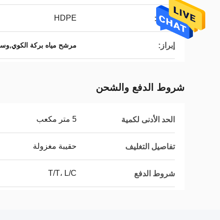
HDPE
المواد:
إبراز:
مرشح مياه بركة الكوي,وسا
شروط الدفع والشحن
5 متر مكعب
الحد الأدنى لكمية
حقيبة مغزولة
تفاصيل التغليف
T/T، L/C
شروط الدفع