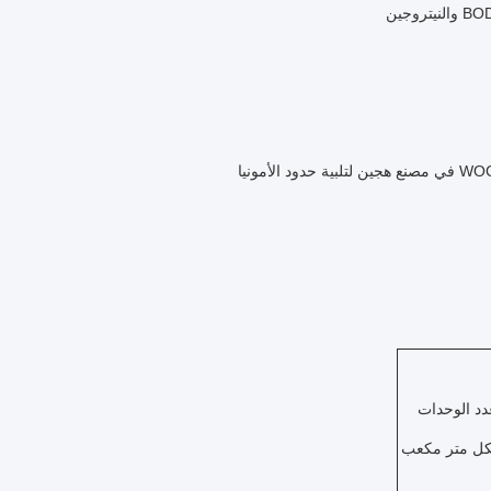
دد الوحدات
كل متر مكعب