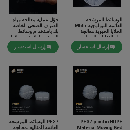
جولة في المعمل
الوسائط المرشحة
حوّل عملية معالجة مياه
العائمة البيولوجية Mbbr
الصرف الصحي الخاصة
الخلايا الحيوية معالجة
بك باستخدام وسائط
مراقبة الجودة
مياه النفايات المجاري
المرشح العائمة - وسائط
مرشح MBBR الحيوية
إرسال استفسار
إرسال استفسار
الأكثر فعالية
اتصل بنا
مدونة
اطلب اقتباس
الوسائط المرشحة MBBR
PE37 plastic HDPE
PE37 الوسائط المرشحة
MBBR بيو ميديا
Material Moving Bed
العائمة المثالية لمعالجة