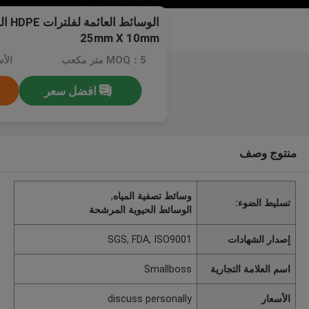
الوسائ
25mm X 10mm
MOQ：5 متر مكعب
افضل سعر
منتوج وصف
وسائط تصفية المياه
,
تسليط الضوء:
الوسائط الحيوية المرشحة
إصدار الشهادات
SGS, FDA, ISO9001
اسم العلامة التجارية
Smallboss
الأسعار
discuss personally