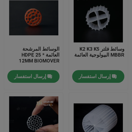
وسائط فلتر K2 K3 K5
الوسائط المرشحة
MBBR البيولوجية العائمة
العائمة HDPE 25 *
12MM BIOMOVER
إرسال استفسار
إرسال استفسار
الصفحة الرئيسية
منتجات
معلومات عنا