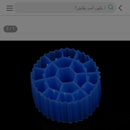
3
/
1