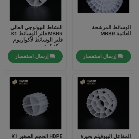
جولة في المعمل
الوسائط المرشحة
النشاط البيولوجي العالي
العائمة MBBR
MBBR فلتر الوسائط K1
مراقبة الجودة
فلتر الوسائط لأكواريوم
بركة كوي
إرسال استفسار
إرسال استفسار
اتصل بنا
مدونة
اطلب اقتباس
الوسائط المرشحة MBBR
MBBR بيو ميديا
المفاعل البيوفيلم بحيرة
HDPE الحجم الصغير K1