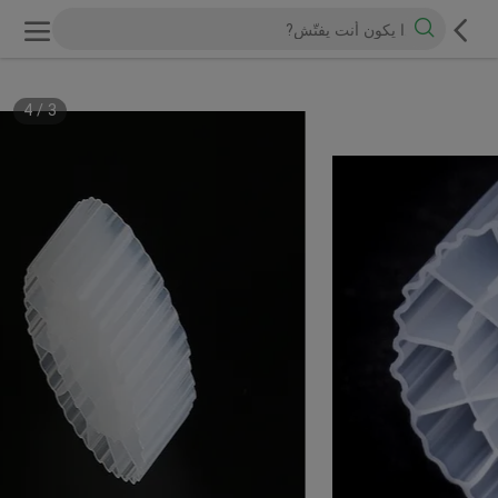
4
/
3