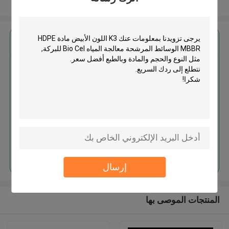
عرض المزيد
احصل على افضل سعر ل
K3 اللون الأبيض مادة HDPE MBBR
الوسائط المرشحة معالجة المياه Bio
Cel للبركة
استمر
إرسال
المنتجات الموصى بها