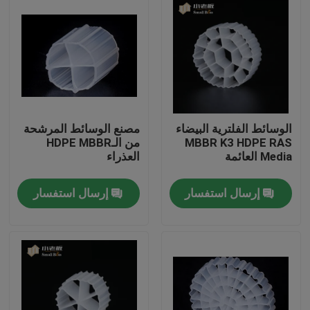
الوسائط الفلترية البيضاء
مصنع الوسائط المرشحة
MBBR K3 HDPE RAS
من الـHDPE MBBR
Media العائمة
العذراء
إرسال استفسار
إرسال استفسار
الصفحة الرئيسية
منتجات
معلومات عنا