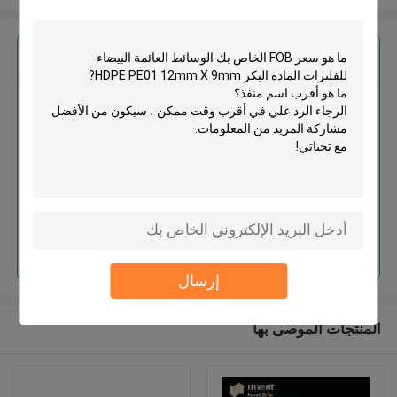
احصل على افضل سعر ل
الوسائط العائمة البيضاء للفلترات
المادة البكر HDPE PE01 12mm X
9mm
استمر
إرسال
المنتجات الموصى بها