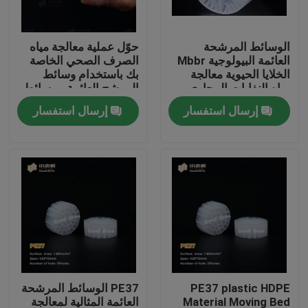
جولة في المعمل
الوسائط المرشحة
حوّل عملية معالجة مياه
العائمة البيولوجية Mbbr
الصرف الصحي الخاصة
الخلايا الحيوية معالجة
بك باستخدام وسائط
مراقبة الجودة
مياه النفايات المجاري
المرشح العائمة - وسائط
مرشح MBBR الحيوية
إرسال استفسار
إرسال استفسار
الأكثر فعالية
اتصل بنا
مدونة
اطلب اقتباس
الوسائط المرشحة MBBR
PE37 plastic HDPE
PE37 الوسائط المرشحة
MBBR بيو ميديا
Material Moving Bed
العائمة المثالية لمعالجة