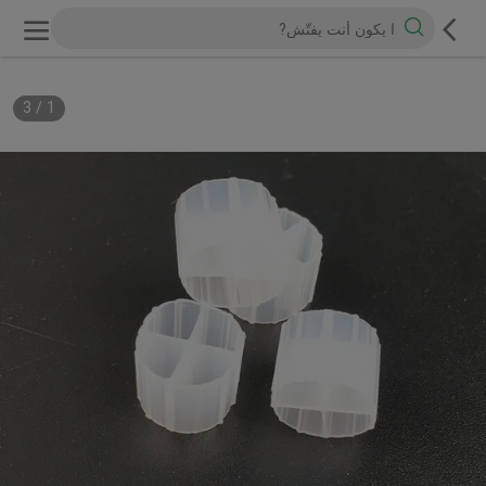
3
/
1