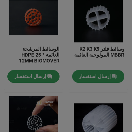
وسائط فلتر K2 K3 K5
الوسائط المرشحة
MBBR البيولوجية العائمة
العائمة HDPE 25 *
12MM BIOMOVER
إرسال استفسار
إرسال استفسار
الصفحة الرئيسية
منتجات
معلومات عنا