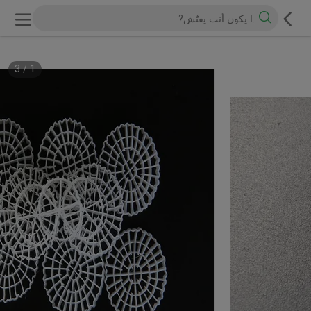
3
/
1