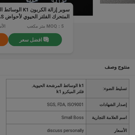
سوبر إزالة الكربون 
المتحرك الفلتر الحيوي لأحواض RAS
MOQ：5 متر مكعب
افضل سعر
منتوج وصف
k1 الوسائط المرشحة الحيوية
,
تسليط الضوء:
فلتر الميكرو k1
إصدار الشهادات
SGS, FDA, ISO9001
اسم العلامة التجارية
Small Boss
الأسعار
discuss personally