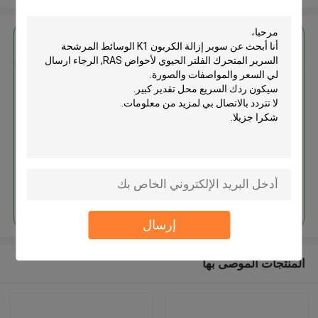
احصل على افضل سعر ل
سوبر إزالة الكربون K1 الوسائط
المرشحة السرير المتحرك الفلتر
الحيوي لأحواض RAS
استمر
إرسال
المنتجات الموصى بها