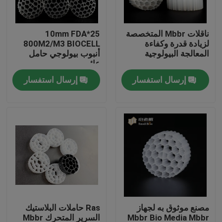
جولة في المعمل
ناقلات Mbbr المتخصصة
25*10mm FDA
لزيادة قدرة وكفاءة
800M2/M3 BIOCELL
المعالجة البيولوجية
أنبوب بيولوجي حامل
مراقبة الجودة
عائم
إرسال استفسار
إرسال استفسار
اتصل بنا
مدونة
اطلب اقتباس
الوسائط المرشحة MBBR
مصنع موثوق به لجهاز
Ras حاملات البلاستيك
MBBR بيو ميديا
Mbbr Bio Media Mbbr
السرير المتحرك Mbbr