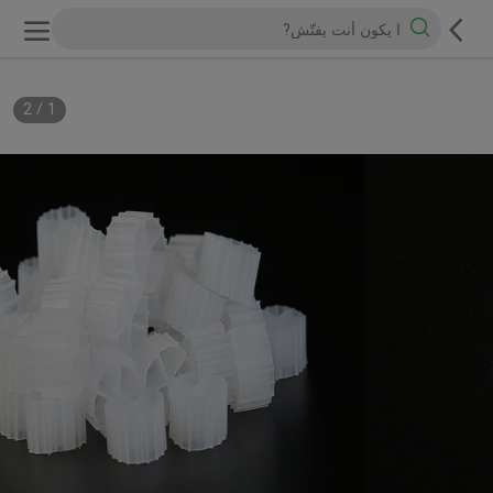
2
/
1