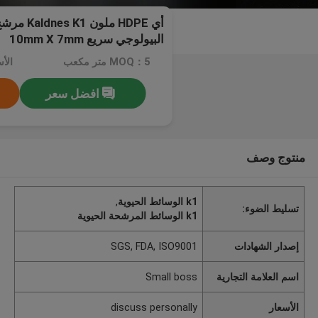
أي HDPE ملو
البيولوجي سريع 10mm X 7mm
MOQ：5 متر مكعب
افضل سعر
منتوج وصف
k1 الوسائط الحيوية
,
تسليط الضوء:
k1 الوسائط المرشحة الحيوية
إصدار الشهادات
SGS, FDA, ISO9001
اسم العلامة التجارية
Small boss
الأسعار
discuss personally