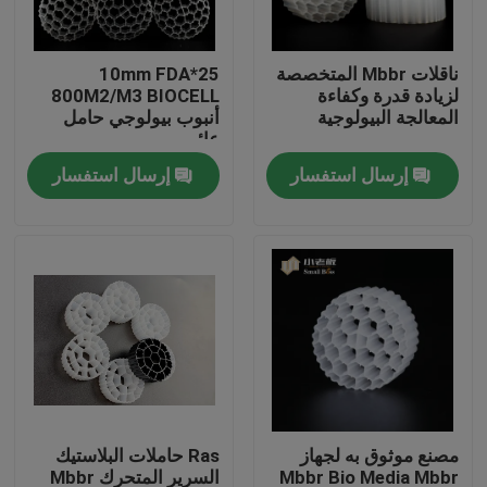
جولة في المعمل
ناقلات Mbbr المتخصصة
25*10mm FDA
لزيادة قدرة وكفاءة
800M2/M3 BIOCELL
المعالجة البيولوجية
أنبوب بيولوجي حامل
مراقبة الجودة
عائم
إرسال استفسار
إرسال استفسار
اتصل بنا
مدونة
اطلب اقتباس
الوسائط المرشحة MBBR
مصنع موثوق به لجهاز
Ras حاملات البلاستيك
MBBR بيو ميديا
Mbbr Bio Media Mbbr
السرير المتحرك Mbbr