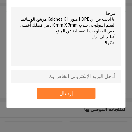
احصل على افضل سعر ل
أي HDPE ملون Kaldnes K1 مرشح
الوسائط الفيلم البيولوجي سريع
10mm X 7mm
استمر
إرسال
المنتجات الموصى بها