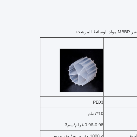
ئط المرشحة
PE03
10*7ملم
0.96-0.98 غرام/سم3
ية
> 1000 متر مربع / متر مربع