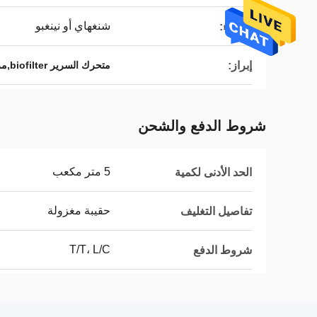
شنغهاي أو نينغبو
الميناء:
إبراز:
متحرك السرير biofilter,مرشح الوسائط المتحركة
شروط الدفع والشحن
5 متر مكعب
الحد الأدنى لكمية
حقيبة مغزولة
تفاصيل التغليف
T/T، L/C
شروط الدفع