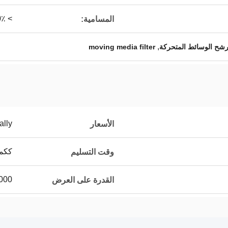
> 90٪
المسامية:
,
moving media filter
ally
الأسعار
ككمي
وقت التسليم
80،000 متر م
القدرة على العرض