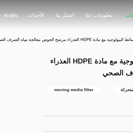
جات
معلومات عنا
اتصل بنا
الأحداث
Arabic
لون أبيض MBBR الوسائط البيولوجية مع مادة HDPE العذراء
رف الصحي
moving media filter