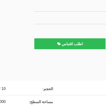
اطلب اقتباس
10 * 7 مم
الحجم:
1000م2
مساحة السطح: