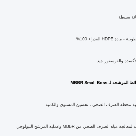
نة بسيطة
ادة HDPE العذراء 100%
الأكسدة والفوسفور جيد
رشحة لـ MBBR Small Boss
ة محطة الصرف الصحي ، تحسين المستوى والكمية
ة مياه الصرف الصحي من MBBR وعملية المرشح البيولوجي