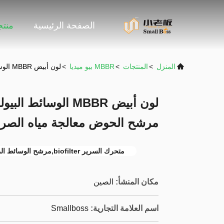
الصفحة الرئيسية
منت
المنزل
>
المنتجات
>
MBBR بيو ميديا
>
لون أبيض MBBR الوسائط البيولوجية مع مادة HDPE العذراء مرشح الحوض معالجة مياه الصرف الصحي
مرشح الحوض معالجة مياه الص
متحرك السرير biofilter,مرشح الوسائط المتحركة
مكان المنشأ:
الصين
اسم العلامة التجارية:
Smallboss