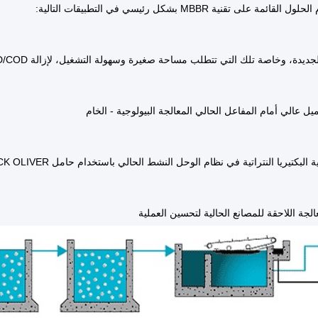
ئمة على تقنية MBBR بشكل رئيسي في التطبيقات التالية:
يدة، وخاصة تلك التي تتطلب مساحة صغيرة وسهولة التشغيل، لإزالة BOD/COD والنيتروجين
ل عالي أمام المفاعل الحالي المعالجة البيولوجية - الخام
تيريا النتراتية في نظام الوحل النشط الحالي باستخدام حامل WOCK OLIVER في مصنع هجين لتلبية حدود الأمونيا
عالجة اللاحقة للمصانع الحالية لتحسين العملية