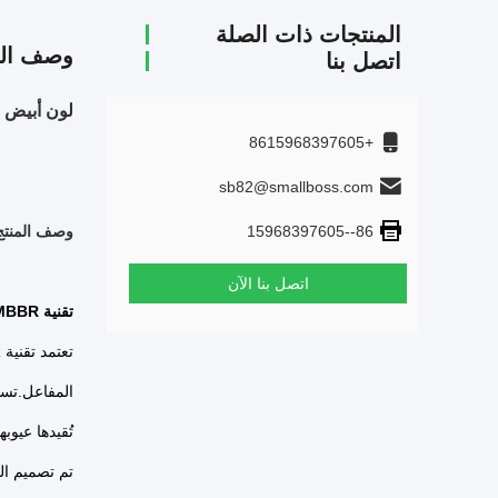
المنتجات ذات الصلة
وصف الم
اتصل بنا
لون أبيض MBBR الوسائط البيولوجية مع مادة HDPE العذراء مرشح الحوض معالجة مياه الصرف الصحي
+8615968397605
sb82@smallboss.com
86--15968397605
وصف المنتج
اتصل بنا الآن
تقنية MBBR
المفاعل.تست
تُقيدها عيوبها
تم تصميم الن