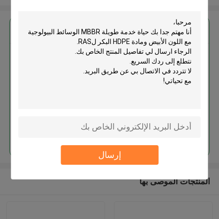
احصل على افضل سعر ل
حياة خدمة طويلة MBBR الوسائط
البيولوجية مع اللون الأبيض ومادة
HDPE البكر لRAS
استمر
إرسال
المنتجات الموصى بها