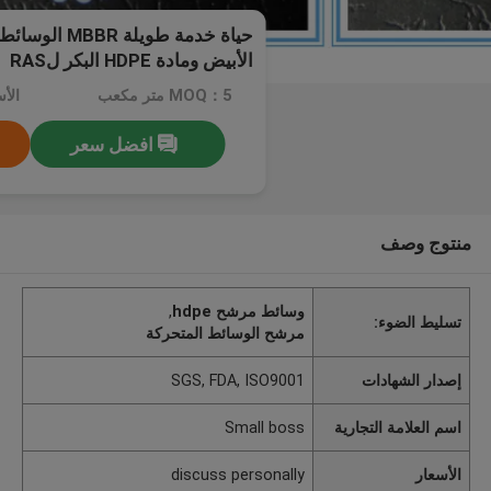
حياة خدمة طويلة
الأبيض ومادة HDPE البكر لRAS
MOQ：5 متر مكعب
افضل سعر
منتوج وصف
وسائط مرشح hdpe
,
تسليط الضوء:
مرشح الوسائط المتحركة
إصدار الشهادات
SGS, FDA, ISO9001
اسم العلامة التجارية
Small boss
الأسعار
discuss personally