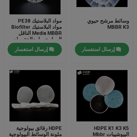
جولة في المعمل
وسائط مرشح حيوي
مواد البلاستيك PE38
MBBR K3
مواد البلاستيك Biofilter
Media MBBR الناقل
مراقبة الجودة
البيولوجي لمعالجة مياه
الصرف الصحي
إرسال استفسار
إرسال استفسار
اتصل بنا
مدونة
اطلب اقتباس
الوسائط المرشحة MBBR
HDPE K1 K3 K5
HDPE رقائق بيولوجية
MBBR بيو ميديا
البيوشيبات Mbbr
ملونة الوسائط البيولوجية