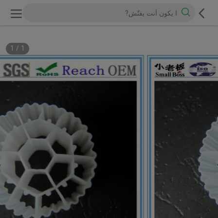
1
/
1