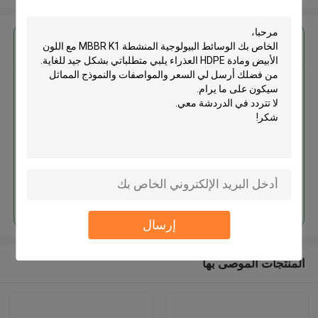
احصل على افضل سعر ل
الوسائط البيولوجية المنشطة MBBR
K1 مع اللون الأبيض ومادة HDPE
العذراء
استمر
إرسال
المنتجات الموصى بها