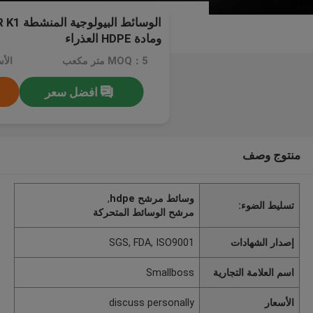
ومادة HDPE العذراء
MOQ：5 متر مكعب
افضل سعر
منتوج وصف
وسائط مرشح hdpe
,
تسليط الضوء:
مرشح الوسائط المتحركة
إصدار الشهادات
SGS, FDA, ISO9001
اسم العلامة التجارية
Smallboss
الأسعار
discuss personally