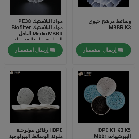
جولة في المعمل
وسائط مرشح حيوي
مواد البلاستيك PE38
MBBR K3
مواد البلاستيك Biofilter
Media MBBR الناقل
مراقبة الجودة
البيولوجي لمعالجة مياه
الصرف الصحي
إرسال استفسار
إرسال استفسار
اتصل بنا
مدونة
اطلب اقتباس
الوسائط المرشحة MBBR
HDPE K1 K3 K5
HDPE رقائق بيولوجية
MBBR بيو ميديا
البيوشيبات Mbbr
ملونة الوسائط البيولوجية