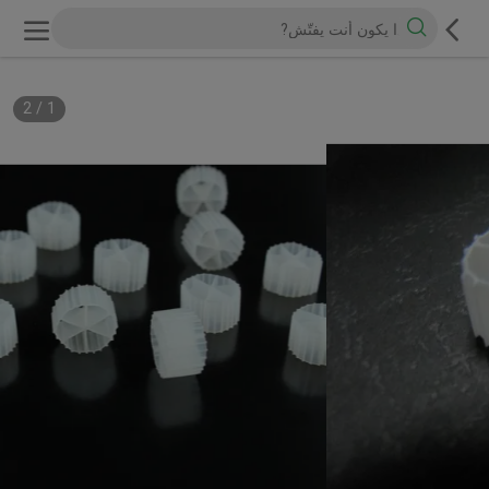
2
/
1