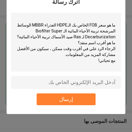
اترك رسالة
عرض المزيد
احصل على افضل سعر ل
الـHDPE العذراء MBBR الوسائط
المرشحة تربية الأحياء المائية الـ
Biofilter Super Decarburization
لـ Ras صيد الأسماك تربية الأحياء
المائية
استمر
إرسال
المنتجات الموصى بها