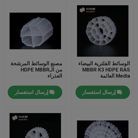
الوسائط الفلترية البيضاء
مصنع الوسائط المرشحة
MBBR K3 HDPE RAS
من الـHDPE MBBR
Media العائمة
العذراء
إرسال استفسار
إرسال استفسار
الصفحة الرئيسية
منتجات
معلومات عنا