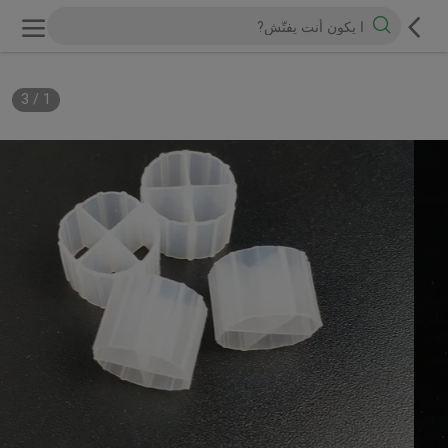
3
/
1