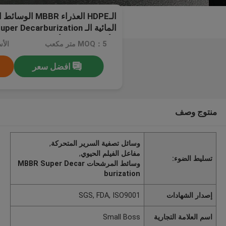
الـHDPE العذراء R
الأسماك تربية الأحياء المائية
MOQ：5 متر مكعب
افضل سعر
منتوج وصف
وسائل تصفية السرير المتحركة
,
مفاعل الفيلم الحيوي
,
تسليط الضوء:
وسائط المرشحات MBBR Super Decar
burization
إصدار الشهادات
SGS, FDA, ISO9001
اسم العلامة التجارية
Small Boss