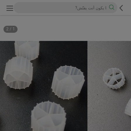
2
/
1