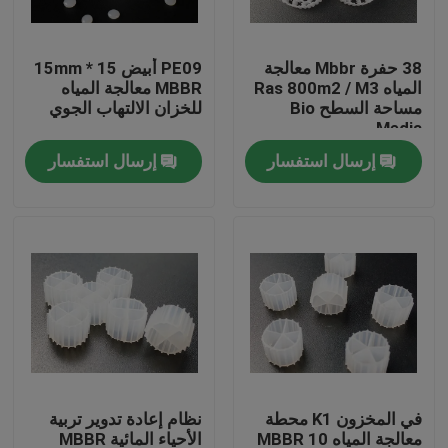
جولة في المعمل
38 حفرة Mbbr معالجة
PE09 أبيض 15 * 15mm
المياه Ras 800m2 / M3
MBBR معالجة المياه
مساحة السطح Bio
للخزان الالتهاب الجوي
مراقبة الجودة
Media
إرسال استفسار
إرسال استفسار
اتصل بنا
مدونة
اطلب اقتباس
الوسائط المرشحة MBBR
في المخزون K1 محطة
نظام إعادة تدوير تربية
MBBR بيو ميديا
معالجة المياه MBBR 10
الأحياء المائية MBBR