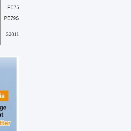
4
PE75
4
PE79S
×
S3011
1