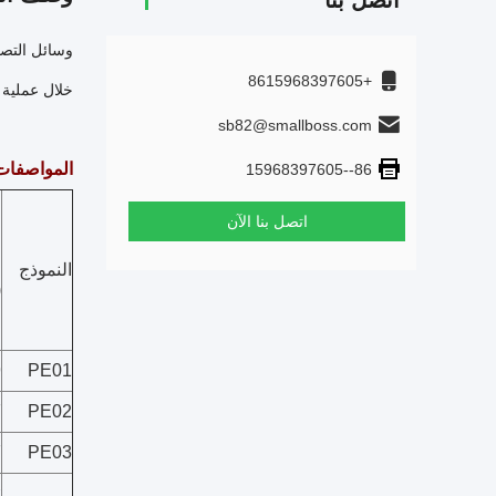
اتصل بنا
+8615968397605
خلال عملية 
sb82@smallboss.com
المواصفات
86--15968397605
اتصل بنا الآن
ا
النموذج
(
9
PE01
7
PE02
7
PE03
×