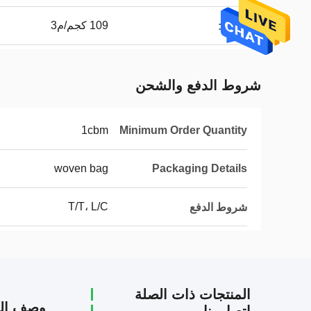
109 كجم/م3
الوزن:
شروط الدفع والشحن
1cbm
Minimum Order Quantity
woven bag
Packaging Details
T/T، L/C
شروط الدفع
المنتجات ذات الصلة
وصف الم