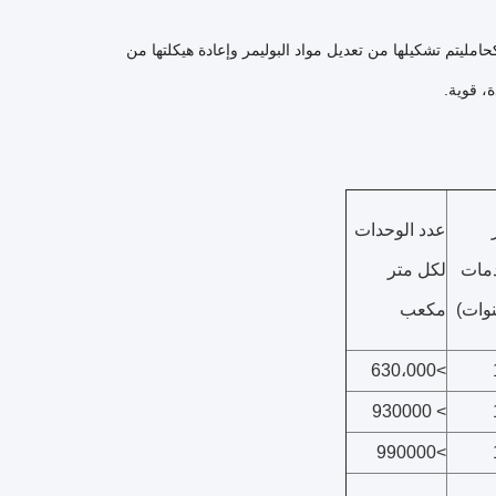
ن الميكروبات كحامليتم تشكيلها من تعديل مواد البوليمر وإعادة هيكلتها من
، قوية.
عدد الوحدات
دمات
لكل متر
وات)
مكعب
>630،000
> 930000
>990000