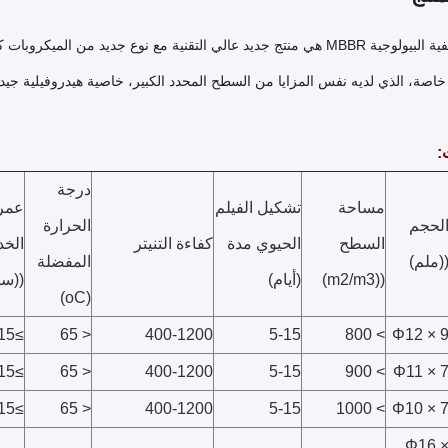
وسائل التصفية البيولوجية MBBR هي منتج جديد عالي التقنية مع نوع جديد م
خاصة، الذي لديه نفس المزايا من السطح المحدد الكبير، خاصية هيدروفيلية جيدة
:
درجة
مساحة
تشكيل الفيلم
عمر
لحجم
الحرارة
السطح
الحيوي مدة
كفاءة التنيتر
الخ
(ملم)
المفضلة
((m2/m3)
(أيام)
((سن
(oC)
≥15
< 65
400-1200
5-15
> 800
Φ12 × 
≥15
< 65
400-1200
5-15
> 900
Φ11 × 
≥15
< 65
400-1200
5-15
> 1000
Φ10 × 
Φ16 