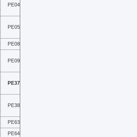
PE04
0
×
PE05
0
0
PE08
×
PE09
5
×
PE37
0
×
PE38
0
4
PE63
4
PE64