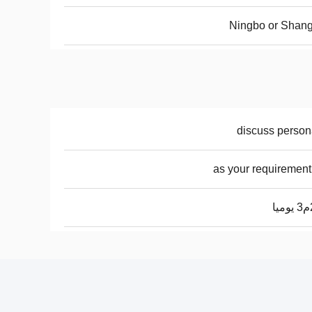
Ningbo or Shan
discuss person
as your requirement
ا