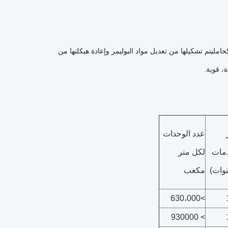
ن الميكروبات كحامليتم تشكيلها من تعديل مواد البوليمر وإعادة هيكلتها من
، قوية.
عدد الوحدات
دمات
لكل متر
وات)
مكعب
>630،000
> 930000