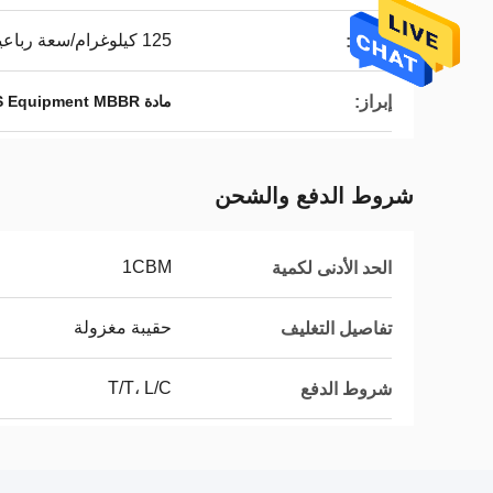
125 كيلوغرام/سعة رباعية
الوزن:
إبراز:
مادة HDPE Mbbr Bio Media,IFAS Equipment MBBR بيوميديا,اللون الأبيض
شروط الدفع والشحن
1CBM
الحد الأدنى لكمية
حقيبة مغزولة
تفاصيل التغليف
T/T، L/C
شروط الدفع