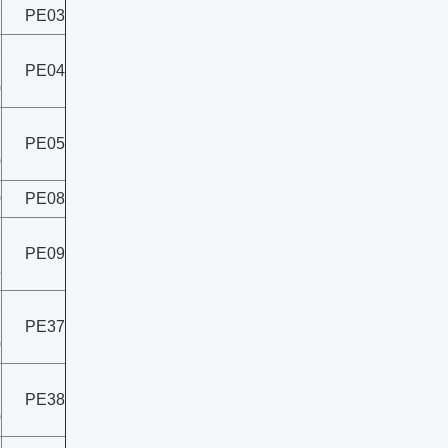
7
PE03
×
PE04
0
×
PE05
0
0
PE08
×
PE09
5
×
PE37
0
×
PE38
0