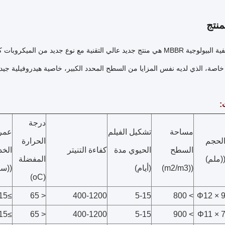
نتج
وسائل التصفية البيولوجية MBBR هي منتج جديد عالي التقنية مع نوع جديد م
خاصة، الذي لديه نفس المزايا من السطح المحدد الكبير، خاصية هيدروفيلية جيدة
:
درجة
مساحة
تشكيل الفيلم
عمر
لحجم
الحرارة
السطح
الحيوي مدة
كفاءة التنيتر
الخ
(ملم)
المفضلة
((m2/m3)
(أيام)
((سن
(oC)
≥15
< 65
400-1200
5-15
> 800
Φ12 × 
≥15
< 65
400-1200
5-15
> 900
Φ11 × 