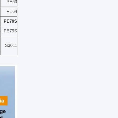
4
PE63
4
PE64
4
PE79S
4
PE79S
×
S3011
1