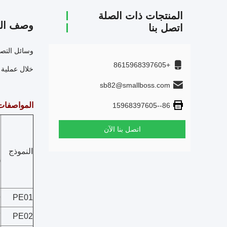
المنتجات ذات الصلة
وصف الم
اتصل بنا
+8615968397605
خلال عملية 
sb82@smallboss.com
المواصفات
86--15968397605
اتصل بنا الآن
ا
النموذج
(
9
PE01
7
PE02