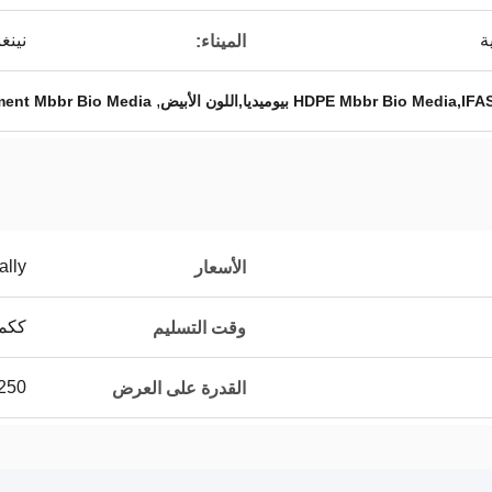
نينغ
الميناء:
,
ment Mbbr Bio Media
ally
الأسعار
ككمي
وقت التسليم
250م3 يومي
القدرة على العرض