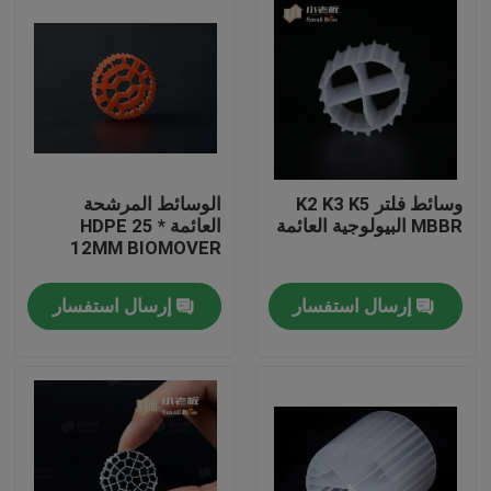
وسائط فلتر K2 K3 K5
الوسائط المرشحة
MBBR البيولوجية العائمة
العائمة HDPE 25 *
12MM BIOMOVER
إرسال استفسار
إرسال استفسار
الصفحة الرئيسية
منتجات
معلومات عنا