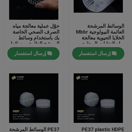
جولة في المعمل
الوسائط المرشحة
حوّل عملية معالجة مياه
العائمة البيولوجية Mbbr
الصرف الصحي الخاصة
مراقبة الجودة
الخلايا الحيوية معالجة
بك باستخدام وسائط
مياه النفايات المجاري
المرشح العائمة - وسائط
مرشح MBBR الحيوية
إرسال استفسار
إرسال استفسار
اتصل بنا
الأكثر فعالية
مدونة
اطلب اقتباس
الوسائط المرشحة MBBR
MBBR بيو ميديا
PE37 plastic HDPE
PE37 الوسائط المرشحة