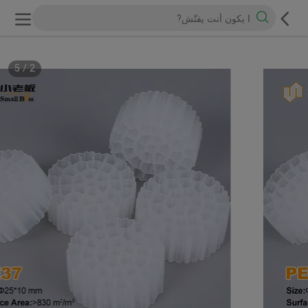
5
/
2