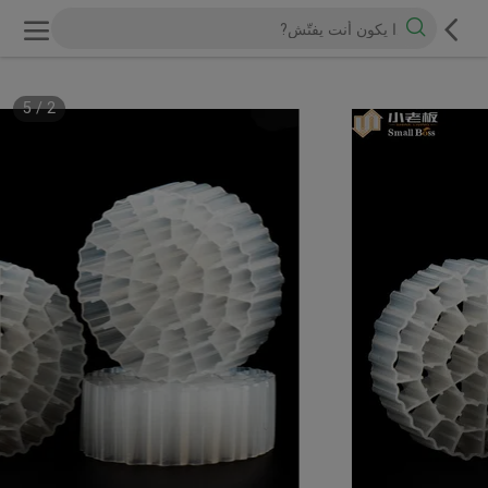
5
/
2