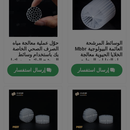
جولة في المعمل
مراقبة الجودة
الوسائط المرشحة
حوّل عملية معالجة مياه
العائمة البيولوجية Mbbr
الصرف الصحي الخاصة
اتصل بنا
الخلايا الحيوية معالجة
بك باستخدام وسائط
مياه النفايات المجاري
المرشح العائمة - وسائط
مرشح MBBR الحيوية
إرسال استفسار
إرسال استفسار
مدونة
الأكثر فعالية
اطلب اقتباس
الوسائط المرشحة MBBR
MBBR بيو ميديا