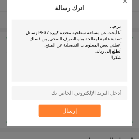
يدقّق ممون
اترك رسالة
عرض المزيد
احصل على افضل سعر ل
مساحة سطحية محددة كبيرة PE37
وسائل تصفية عائمة لمعالجة مياه
الصرف الصحي
استمر
إرسال