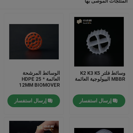
المنتجات الموصى بها
وسائط فلتر K2 K3 K5
الوسائط المرشحة
MBBR البيولوجية العائمة
العائمة HDPE 25 *
12MM BIOMOVER
الصفحة الرئيسية
إرسال استفسار
إرسال استفسار
منتجات
معلومات عنا