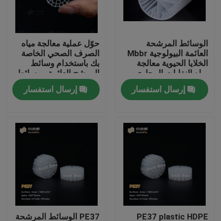
جولة في المعمل
الوسائط المرشحة
حوّل عملية معالجة مياه
العائمة البيولوجية Mbbr
الصرف الصحي الخاصة
مراقبة الجودة
الخلايا الحيوية معالجة
بك باستخدام وسائط
مياه النفايات المجاري
المرشح العائمة - وسائط
مرشح MBBR الحيوية
إرسال استفسار
إرسال استفسار
اتصل بنا
الأكثر فعالية
مدونة
اطلب اقتباس
الوسائط المرشحة MBBR
MBBR بيو ميديا
PE37 plastic HDPE
PE37 الوسائط المرشحة