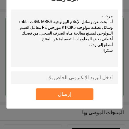
عرض المزيد
احصل على افضل سعر ل
وسائل الإعلام البيولوجية MBBR
ناقلات mbbr وسائل تصفية بيولوجية
K1K3K5 بيورجين PE مفاعل الفيلم
البيولوجي لمصنع معالجة مياه
الصرف الصحي
استمر
إرسال
المنتجات الموصى بها