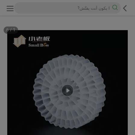
6
/
1