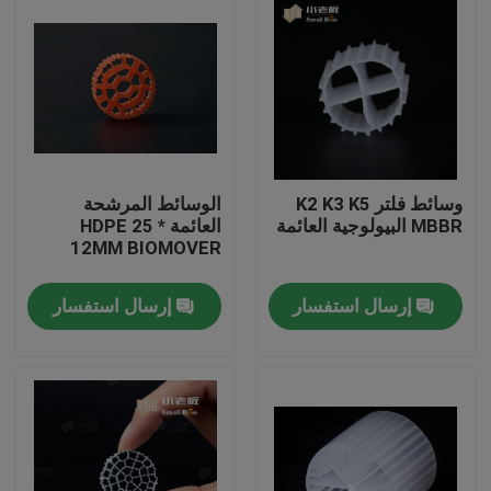
وسائط فلتر K2 K3 K5
الوسائط المرشحة
MBBR البيولوجية العائمة
العائمة HDPE 25 *
12MM BIOMOVER
إرسال استفسار
إرسال استفسار
الصفحة الرئيسية
منتجات
معلومات عنا