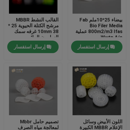
جولة في المعمل
بيضاء 25*10ملم Fab
القالب النشط MBBR
Bio Filer Media
مرشح الكتلة الحيوية 25 *
800m2/m3 Ifas عملية
10mm 38 غرفه سمك
مراقبة الجودة
Wwtp A/o
السلمون المائي
إرسال استفسار
إرسال استفسار
اتصل بنا
مدونة
اطلب اقتباس
الوسائط المرشحة MBBR
اللون الأبيض وسائل
تصميم حامل Mbbr
MBBR بيو ميديا
الإعلام MBBR الكبيرة
لمعالجة مياه الصرف