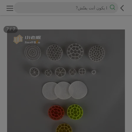
7
/
7