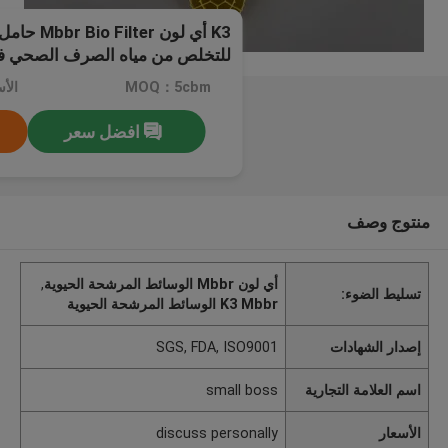
K3 أي لون ter
للتخلص من مياه الصرف الصحي في
MOQ：5cbm
افضل سعر
منتوج وصف
أي لون Mbbr الوسائط المرشحة الحيوية
,
تسليط الضوء:
K3 Mbbr الوسائط المرشحة الحيوية
إصدار الشهادات
SGS, FDA, ISO9001
اسم العلامة التجارية
small boss
الأسعار
discuss personally