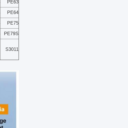
4
PE63
4
PE64
4
PE75
4
PE79S
×
S3011
1