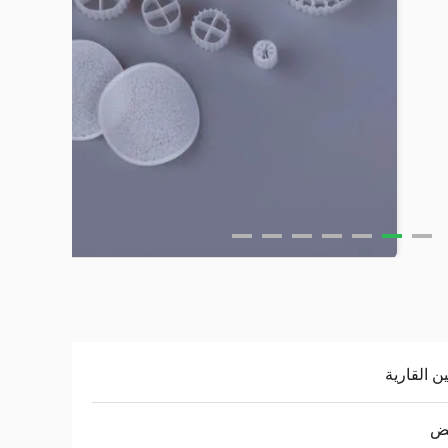
ن القارية
يض