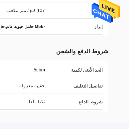
107 كلغ / متر مكعب
الوزن:
إبراز:
Mbbr حامل حيوية عائم,PE38 Mbbr حامل الكتلة الحيوية العائم
شروط الدفع والشحن
5cbm
الحد الأدنى لكمية
حقيبة مغزولة
تفاصيل التغليف
T/T، L/C
شروط الدفع