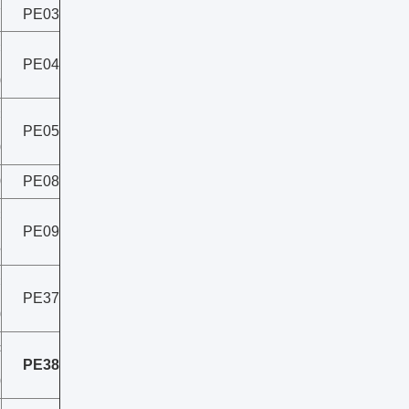
7
PE03
×
PE04
0
×
PE05
0
0
PE08
×
PE09
5
×
PE37
0
×
PE38
0