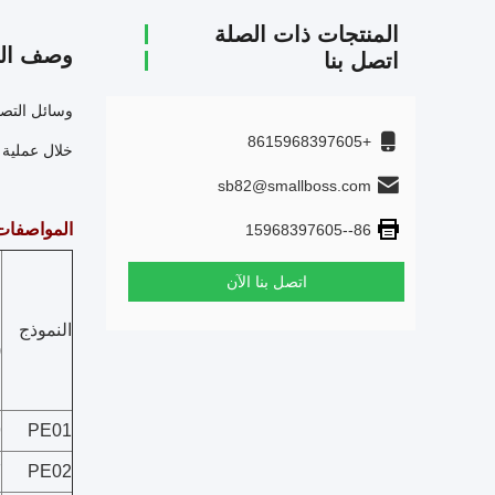
المنتجات ذات الصلة
وصف الم
اتصل بنا
+8615968397605
خلال عملية 
sb82@smallboss.com
المواصفات
86--15968397605
اتصل بنا الآن
ا
النموذج
(
9
PE01
7
PE02