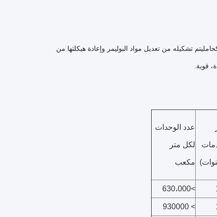
ن الميكروبات كحامليتم تشكيله من تعديل مواد البوليمر وإعادة هيكلتها من
، قوية.
عدد الوحدات
دمات
لكل متر
وات)
مكعب
>630،000
> 930000