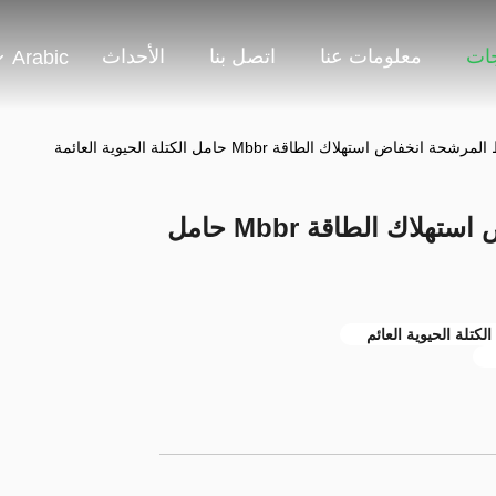
جات
معلومات عنا
اتصل بنا
الأحداث
Arabic
PE38 الوسائط المرشحة انخفاض استهلاك الطاقة Mbbr حامل