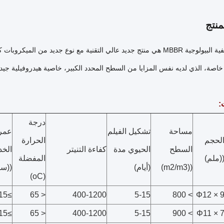
نتج
وسائل التصفية البيولوجية MBBR هي منتج جديد عالي التقنية مع نوع جديد م
خاصة، الذي لديه نفس المزايا من السطح المحدد الكبير، خاصية هيدروفيلية جيدة
:
درجة
مساحة
تشكيل الفيلم
عمر
لحجم
الحرارة
السطح
الحيوي مدة
كفاءة التنيتر
الخ
(ملم)
المفضلة
((m2/m3)
(أيام)
((سن
(oC)
≥15
< 65
400-1200
5-15
> 800
Φ12 × 
≥15
< 65
400-1200
5-15
> 900
Φ11 × 