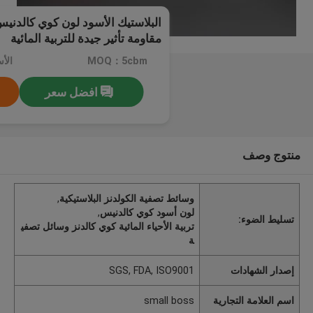
البلاستيك الأسود لون كوي كالدني
مقاومة تأثير جيدة للتربية المائية
MOQ：5cbm
افضل سعر
منتوج وصف
وسائط تصفية الكولدنز البلاستيكية
,
لون أسود كوي كالدنيس
,
تسليط الضوء:
تربية الأحياء المائية كوي كالدنز وسائل تصفي
ة
إصدار الشهادات
SGS, FDA, ISO9001
اسم العلامة التجارية
small boss