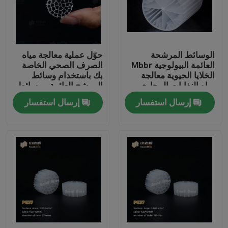
جولة في المعمل
الوسائط المرشحة
حوّل عملية معالجة مياه
مراقبة الجودة
العائمة البيولوجية Mbbr
الصرف الصحي الخاصة
الخلايا الحيوية معالجة
بك باستخدام وسائط
مياه النفايات المجاري
المرشح العائمة - وسائط
اتصل بنا
مرشح MBBR الحيوية
إرسال استفسار
إرسال استفسار
الأكثر فعالية
مدونة
اطلب اقتباس
الوسائط المرشحة MBBR
MBBR بيو ميديا