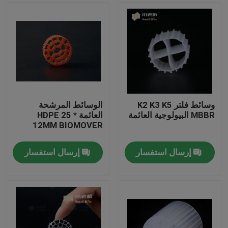
وسائط فلتر K2 K3 K5
الوسائط المرشحة
MBBR البيولوجية العائمة
العائمة HDPE 25 *
12MM BIOMOVER
إرسال استفسار
إرسال استفسار
الصفحة الرئيسية
منتجات
معلومات عنا