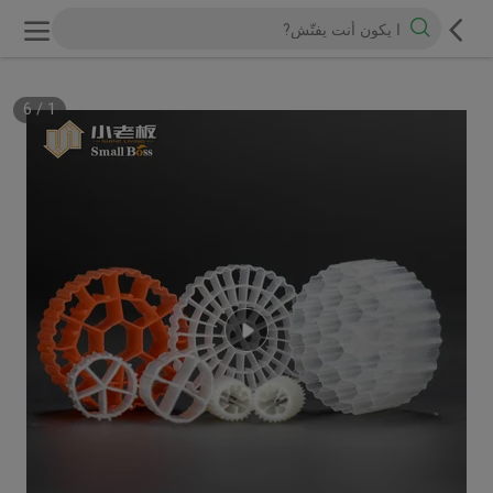
6
/
1