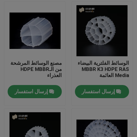
الوسائط الفلترية البيضاء
مصنع الوسائط المرشحة
MBBR K3 HDPE RAS
من الـHDPE MBBR
Media العائمة
العذراء
إرسال استفسار
إرسال استفسار
الصفحة الرئيسية
منتجات
معلومات عنا