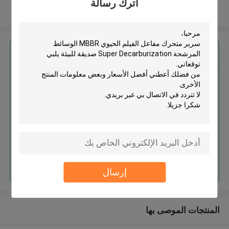
اترك رسالة
عرض المزيد
احصل على افضل سعر ل
سرير متحرك مفاعل الفيلم الحيوي
MBBR الوسائط المرشحة Super
Decarburization صديقة للبيئة
استمر
إرسال
المنتجات الموصى بها