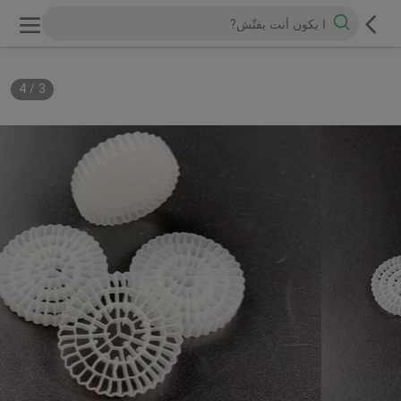
4
/
3