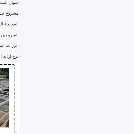
عنوان المش
·
مشروع جديد ل
·
المعالجة الب
·
النيتروجين 
·
الزراعة الما
·
برج إزالة ال
·