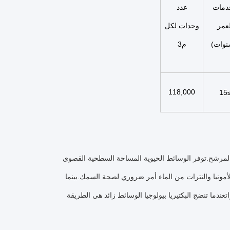
دمات
عدد
لعمر
وحدات لكل
نوات)
م3
118,000
≥1
ة (ثابتة) في المرشح.توفر الوسائط الحيوية المساحة السطحية القصوى
ة الأمونيا والنترات من الماء أمر ضروري لصحة السمك.بينما
اتعندما تنضج البكتيريا بيولوجيا الوسائط زائد هي الطريقة