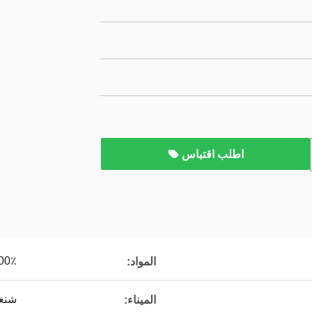
اطلب اقتباس
100٪ فيرجن
المواد:
شنغه
الميناء: