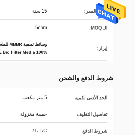
15 سنة
طول العمر:
5cbm
الـ MOQ:
وسائط تصفية MBBR للطحن,25 * 10 وسائل تصفية MBBR,وسائل المرشحات الحيوية من HDPE بنسبة 100%
إبراز:
100% HDPE Bio Filter Media
شروط الدفع والشحن
5 متر مكعب
الحد الأدنى لكمية
حقيبة مغزولة
تفاصيل التغليف
T/T، L/C
شروط الدفع