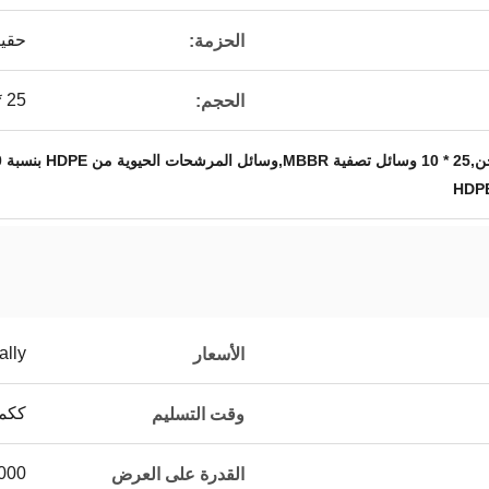
حقيب
الحزمة:
25 * 10 مم
الحجم:
ally
الأسعار
ككمي
وقت التسليم
80،000 متر م
القدرة على العرض