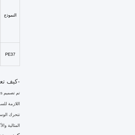
النموذج
PE37
-كيف تع
اللازمة للسم
تتحرك الوسائ
المثالية والأ