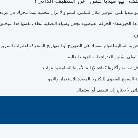
ف "بيو ميديا بلس" عن التنظيف الذاتي؟
و ميديا بلس" لتوفير مكان للبكتيريا لتنمو و لا تزال محمية بينما تتحرك في غرف
ط الحيويةهذه الحركة الفوضوية تجعل وسيلة التصفية تنظف نفسها.هذا سيخلق مس
:
يوية المثالية للقيام بنفسك في الصهريج أو الصهاريج المتحركة لفلترات السرير
تصفية وأكثرها كفاءة لإزالة الأمونيا السامة والنترات
السطح القصوى للبكتيريا المفيدة للاستعمار والنمو
اتي لا يحتاج إلى تنظيف أو استبدال