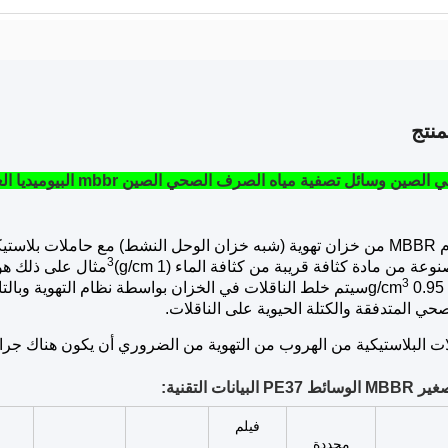
نتج
ين وسائل تصفية مياه الصرف الصحي الصين mbbr البيوميديا العائمة
يتكون نظام MBBR من خزان تهوية (شبه خزان الوحل النشط) مع حاملات ب
3
عة من مادة كثافة قريبة من كثافة الماء (1 g/cm)
3
g
سيتم خلط الناقلات في الخزان بواسطة نظام التهوية وبالت
ي المتدفقة والكتلة الحيوية على الناقلات.
لات البلاستيكية من الهروب من التهوية من الضروري أن يكون هناك جر
لبيانات التقنية:
فيلم
محددة