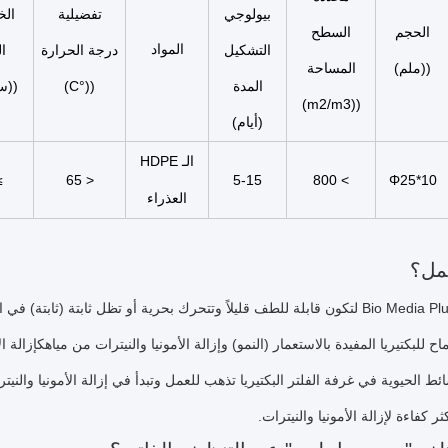
بيولوجي
تفضيلية
الخ
الحجم
السطح
المواد
التشكيل
درجة الحرارة
ا
((ملم)
المساحة
المدة
((°C)
((س
((m2/m3)
(أيام)
الـ HDPE
5
< 65
5-15
> 800
Φ25*10
العذراء
مل؟
تم تصميم Bio Media Plus لتكون قابلة للطف قليلاً وتتحرك بحرية أو تظل ثابت
اح للبكتيريا المفيدة بالاستعمار (النمو) وإزالة الأمونيا والنيترات من مياهكإزال
ط الحيوية في غرفة الفلتر البكتيريا تذهب للعمل وتبدأ في إزالة الأمونيا والنيتر
كثر كفاءة لإزالة الأمونيا والنيترات.