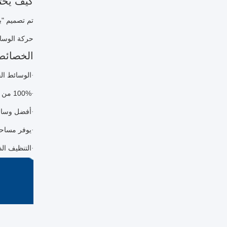
كيف يختل
تم تصميم "بي
حركة الوسائ
الخصائص
الوسائط الح
·
100% من البولي إيثيلين العذراء ذات الجودة العالية
·
أفضل وسائل 
·
يوفر مساحة 
·
التنظيف الذ
·