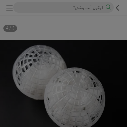
4
/
3