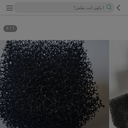
3
/
1