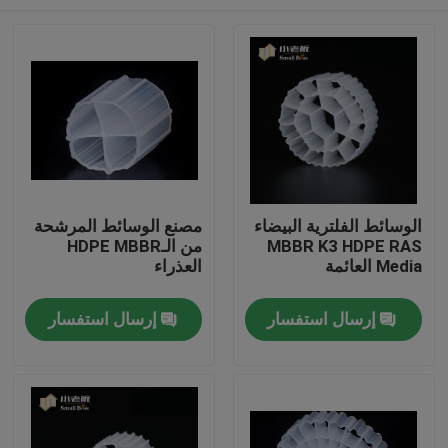
الوسائط الفلترية البيضاء
مصنع الوسائط المرشحة
MBBR K3 HDPE RAS
من الـHDPE MBBR
Media العائمة
العذراء
الصفحة الرئيسية
إرسال استفسار
إرسال استفسار
منتجات
معلومات عنا