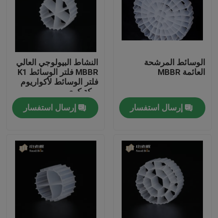
جولة في المعمل
مراقبة الجودة
الوسائط المرشحة
النشاط البيولوجي العالي
العائمة MBBR
MBBR فلتر الوسائط K1
فلتر الوسائط لأكواريوم
اتصل بنا
بركة كوي
إرسال استفسار
إرسال استفسار
مدونة
اطلب اقتباس
الوسائط المرشحة MBBR
MBBR بيو ميديا