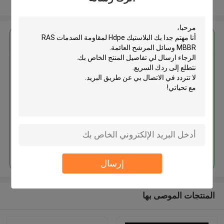
عرض المزيد
احصل على افضل سعر ل
البلاستيك Hdpe لمقاومة الصدمات
RAS MBBR وسائل المرشح العائمة
استمر
إرسال
المنتجات الموصى بها