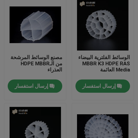
الوسائط الفلترية البيضاء
مصنع الوسائط المرشحة
MBBR K3 HDPE RAS
من الـHDPE MBBR
Media العائمة
العذراء
إرسال استفسار
إرسال استفسار
الصفحة الرئيسية
منتجات
معلومات عنا