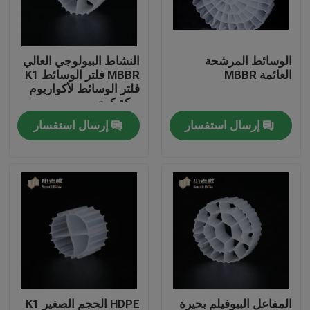
جولة في المعمل
الوسائط المرشحة
النشاط البيولوجي العالي
العائمة MBBR
MBBR فلتر الوسائط K1
مراقبة الجودة
فلتر الوسائط لأكواريوم
بركة كوي
إرسال استفسار
إرسال استفسار
اتصل بنا
مدونة
اطلب اقتباس
الوسائط المرشحة MBBR
MBBR بيو ميديا
المفاعل البيوفيلم بحيرة
HDPE الحجم الصغير K1