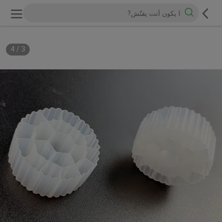
4
/
3