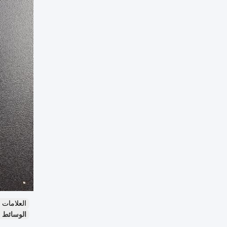
العلامات
الوسائط المرشحة لكرة Hdpe BIO,75 حف