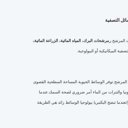
ر
مرشحات البرك، المياه المائية، الزراعة المائية،
لتصفية الميكانيكية أو البيولوجية.
بتة (بثبات) في المرشح.توفر الوسائط الحيوية المساحة السطحية القصوى
الأمونيا والنترات من الماء أمر ضروري لصحة السمك.عندما
اتعندما تنضج البكتيريا بيولوجيا الوسائط زائد هي الطريقة