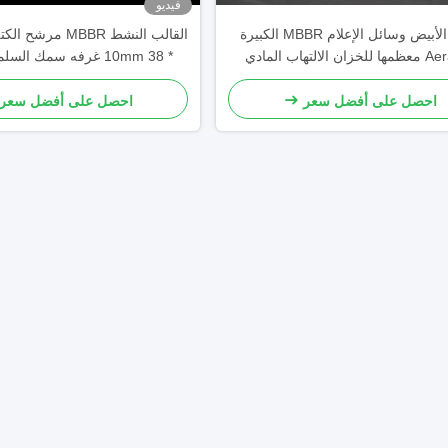
فيديو
اللون الأبيض وسائل الإعلام MBBR الكبيرة
Aera K3 معظمها للخزان الالتهاب المادي
* 10mm 38 غرفه سمك السلمون المائي
mbbr  إزالة BOD
احصل على أفضل سعر
احصل على أفضل سعر