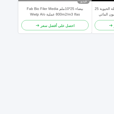
فيديو
القالب النشط MBBR مرشح الكتلة الحيوية 25
بيضاء 25*10ملم Fab Bio Filer Media
800m2/m3 Ifas عملية Wwtp A/o
احصل على أفضل سعر