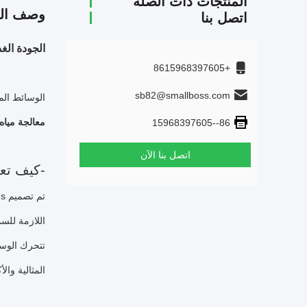
المنتجات ذات الصلة
وصف الم
اتصل بنا
الجودة الغذائية Hdpe FDA مواد عائمة MBBR وسائل الإعلام ال
+8615968397605
sb82@smallboss.com
الوسائط المرشحة في ال
معالجة مياه الصر
86--15968397605
اتصل بنا الآن
-كيف تع
اللازمة للسم
تتحرك الوسائ
المثالية والأ