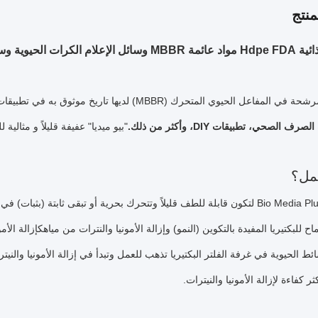
نتج
كرات الحيوية وسائل التصفية
مفاعل الحيوي المتحرك (MBBR) لديها تاريخ موثوق به في تطبيقات المرشح.
ف الصحي، تطبيقات DIY، وأكثر من ذلك.
"بيو ميديا" عفيفة قليلاً و مثالية ل
مل؟
تم تصميم Bio Media Plus لتكون قابلة للطف قليلاً وتتحرك بحرية أو تبقى ثا
اح للبكتيريا المفيدة بالتكوين (النمو) وإزالة الأمونيا والنترات من مياهكإزالة 
ط الحيوية في غرفة الفلتر البكتيريا تذهب للعمل وتبدأ في إزالة الأمونيا والنيتر
كثر كفاءة لإزالة الأمونيا والنيترات.