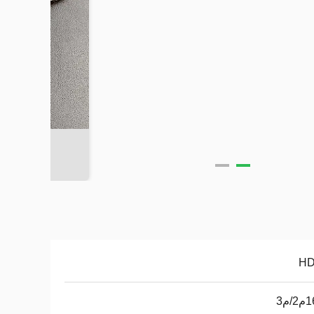
H
/م3