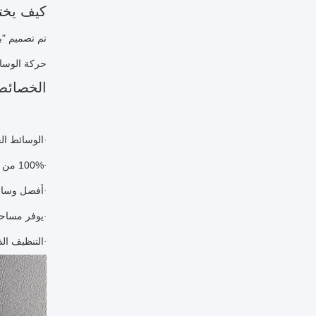
كيف يختل
تم تصميم "بي
حركة الوسائ
الخصائص
الوسائط الح
·
100% من البولي إيثيلين العذراء ذات الجودة العالية
·
أفضل وسائل 
·
يوفر مساحة 
·
التنظيف الذ
·