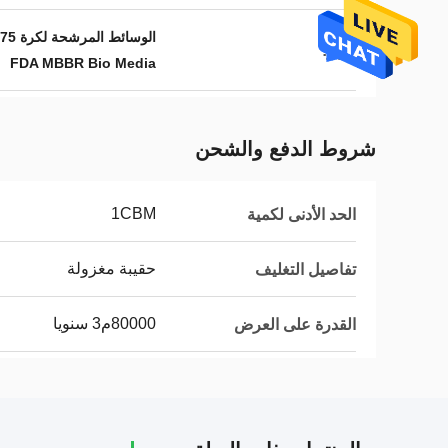
الوسائط المرشحة لكرة Hdpe BIO,75 حفرة كرات البيولوجيا وسائل المرشح,FDA MBBR بيولوجيا الإعلام
إبراز:
FDA MBBR Bio Media
شروط الدفع والشحن
1CBM
الحد الأدنى لكمية
حقيبة مغزولة
تفاصيل التغليف
80000م3 سنويا
القدرة على العرض