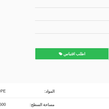
اطلب اقتباس
DPE
المواد:
1600م2
مساحة السطح: