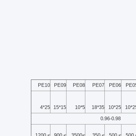
PE10
PE09
PE08
PE07
PE06
PE0
25*4
15*15
5*10
35*18
25*10
25*
0.96-0.98
> 1200
> 900
>3500
> 350
> 500
> 