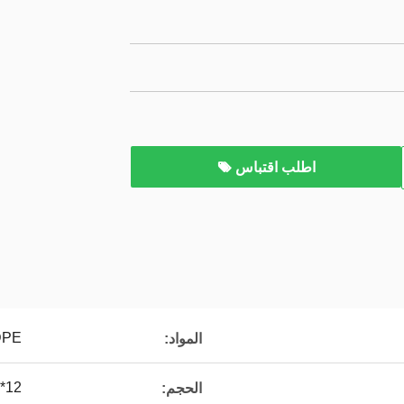
اطلب اقتباس
DPE
المواد:
12*9 مم
الحجم: