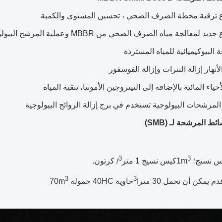
ترقية محطة الصرف الصحي ، تحسين المستوى والكمية
 لمعالجة مياه الصرف الصحي من MBBR وعملية المرشح البيولوجي
ة البيوكيميائية للمياه المستردة
لأنهار إزالة النترات وإزالة الفوسفور
أحياء المائية بالإضافة إلى النيتروجين الأمونيا، تنقية المياه
لمرشحات البيولوجية تستخدم في برج إزالة الروائح البيولوجية
ط المرشحة لـ (SMB)
3
3
س نسيج؛ 1m
كيس نسيج 1 متر
/ كرتون.
3
3
حاوية 40HC حمولة 70m