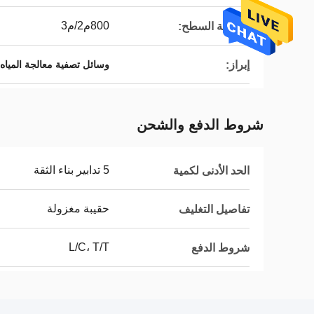
800م2/م3
مساحة السطح:
إبراز:
وسائل تصفية معالجة المياه
شروط الدفع والشحن
5 تدابير بناء الثقة
الحد الأدنى لكمية
حقيبة مغزولة
تفاصيل التغليف
L/C، T/T
شروط الدفع