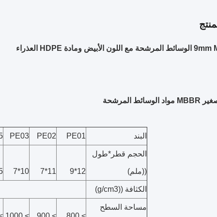
نتج
وسائط المرشحة
البند
PE01
PE02
PE03
5
الحجم قطر*طول
((ملم)
12*9
11*7
10*7
10
الكثافة ((g/cm3)
مساحة السطح
500
> 1000
> 900
> 800