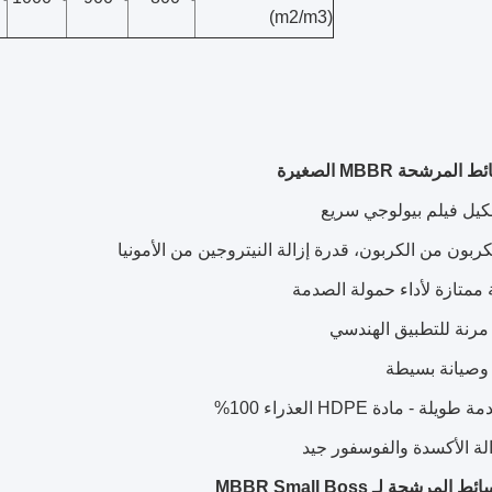
(m2/m3)
لمرشحة MBBR الصغيرة
كيل فيلم بيولوجي سريع
لكربون من الكربون، قدرة إزالة النيتروجين من الأمونيا
ممتازة لأداء حمولة الصدمة
مرنة للتطبيق الهندسي
وصيانة بسيطة
يلة - مادة HDPE العذراء 100%
زالة الأكسدة والفوسفور جيد
لمرشحة لـ MBBR Small Boss