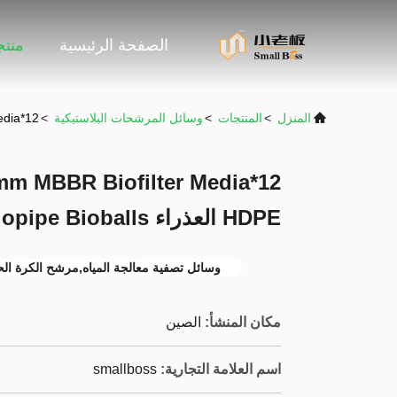
الصفحة الرئيسية
منت
المنزل
>
المنتجات
>
وسائل المرشحات البلاستيكية
>
12*9mm MBBR Biofilter Media مع اللون الأبيض ومادة HDPE العذراء Biopipe Bioballs
HDPE العذراء Biopipe Bioballs
وسائل تصفية معالجة المياه,مرشح الكرة الح
مكان المنشأ:
الصين
اسم العلامة التجارية:
smallboss