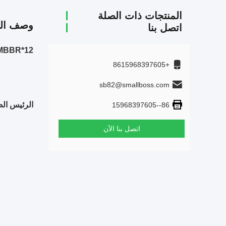
المنتجات ذات الصلة
وصف الم
اتصل بنا
12*9mm MBBR الوسائط المرشحة مع اللون الأبيض ومادة HDPE العذراء
+8615968397605
sb82@smallboss.com
الرئيس الصغير MBBR مواد ال
86--15968397605
اتصل بنا الآن