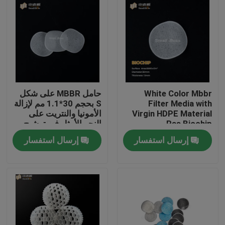
White Color Mbbr
حامل MBBR على شكل
Filter Media with
S بحجم 30*1.1 مم لإزالة
Virgin HDPE Material
الأمونيا والنتريت على
Ras Biochip
النحو الأمثل في ترشيح
الاستزراع المائي
إرسال استفسار
إرسال استفسار
الصفحة الرئيسية
منتجات
معلومات عنا