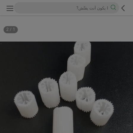
2
/
1