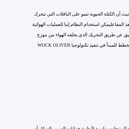
ح.حيث أن الكتلة الحيوية تنمو على الناقلات التي تتحرك
لمفاعليمكن استخدام النظام إما للعمليات الهوائية
تعليق عن طريق التحريك الذي يخلقه الهواء من موزع
الهواء ،بينما في العمليات غير السمية، يحتفظ الخلاط بالناقلات في الحركةيظهر مخطط للمبدأ في تنفيذ تكنولوجيا WOCK OLIVER
ه المنتجات مناسبة لأنظمة خزانات السرير السائل أو