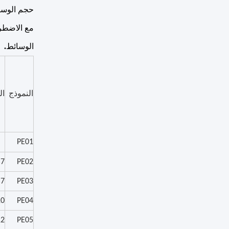
حجم الوسا
الوسائط
.
النموذج
ال
PE01
×
7
PE02
×
7
PE03
10
PE04
12
PE05