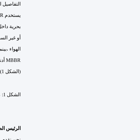
التفاصيل ال
بحرية داخل
أو غير الس
MBBR أدناه
(الشكل 1).
الشكل 1: مخطط يظهر مبدأ MBBR
الرئيس الص
نحن نقدم م