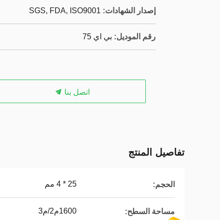
إصدار الشهادات:
SGS, FDA, ISO9001
رقم الموديل:
بي اي 75
اتصل بنا
تفاصيل المنتج
25 * 4 مم
الحجم:
1600م2/م3
مساحة السطح: