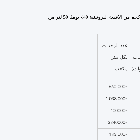
مع الاضطرابات الجيدة والتهوية ، يتطلب معدل تغذية يتراوح بين 0.25 كجم و 0.75 كجم من الأغذية البروتينية 40٪ يوميًا 50 لتر من
عدد الوحدات
ات
لكل متر
ات)
مكعب
>660،000
>1.038,000
>100000
>3340000
>135،000