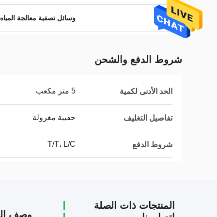
إبراز:
وسائل تصفية معالجة المياه
شروط الدفع والشحن
5 متر مكعب
الحد الأدنى لكمية
حقيبة مغزولة
تفاصيل التغليف
T/T، L/C
شروط الدفع
المنتجات ذات الصلة
وصف الم