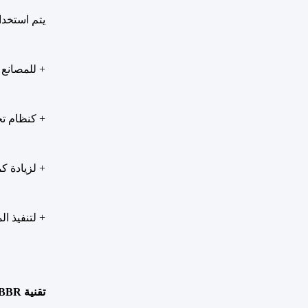
يتم استخدام الحلول ا
+ للمصانع ال
+ كنظام تح
+ لزيادة كمية ال
+ لتنفيذ ال
تقنية MBBR