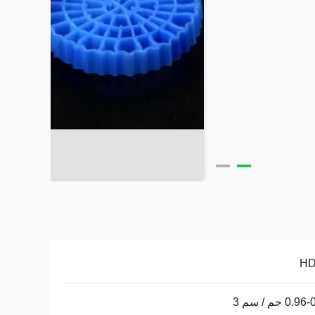
H
0. جم / سم 3