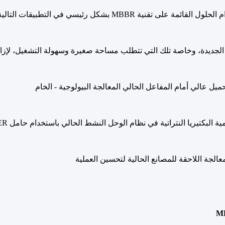
لقائمة على تقنية MBBR بشكل رئيسي في التطبيقات التالية:
جديدة، وخاصة تلك التي تتطلب مساحة صغيرة وسهولة التشغيل، لإزالة BOD/COD والنيترو
ميل عالي أمام المفاعل الحالي المعالجة البيولوجية - الخام
بكتيريا النتراتية في نظام الوحل النشط الحالي باستخدام حامل WOCK OLIVER في مصنع هجين لتلبية حدود الأمونيا
معالجة اللاحقة للمصانع الحالية لتحسين العملية