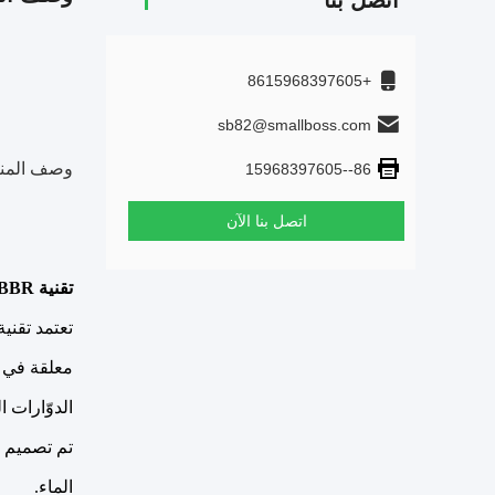
اتصل بنا
+8615968397605
sb82@smallboss.com
وصف المنت
86--15968397605
اتصل بنا الآن
تقنية MBBR
معلقة في ا
الدوّارات ا
تم تصميم ا
الماء.