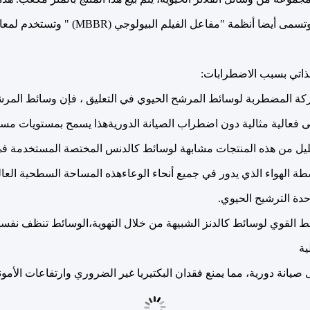
 أنظمة "مفاعل الفيلم البيولوجي (MBBR) " وتستخدم لمعالجة المياه والمياه العادمة.
ذاتي بسبب الاضطرابات:
ة المضطربة لوسائط المرشح الحيوي في التعليق ، فإن وسائط المرشح
 فعالية مثالية دون اضطراب الصيانة الدوريةهذا يسمح بمستويات مستقر
يل من هذه المنتجات مشابهة لوسائط كالدنس المختصة المستخدمة في ت
سطة الهواء الذي يدور في جميع أنحاء الوعاءهذه المساحة السطحية العا
دة الترشيح الحيوي.
 القوي لوسائط كالدنز الشبيهة من خلال التهوية،الوسائط تنظف نفسها
ية
ى صيانة دورية، مما يمنع فقدان البكتيريا غير الضروري وارتفاعات الأمون