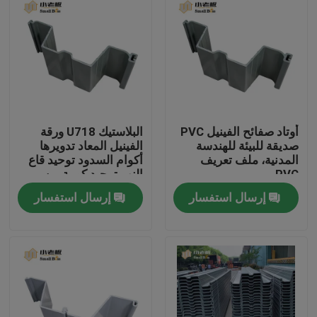
أوتاد صفائح الفينيل PVC
البلاستيك U718 ورقة
صديقة للبيئة للهندسة
الفينيل المعاد تدويرها
المدنية، ملف تعريف
أكوام السدود توحيد قاع
PVC
النهر توحيد كومة من
البلاستيك ورقة
إرسال استفسار
إرسال استفسار
الصفحة الرئيسية
منتجات
معلومات عنا