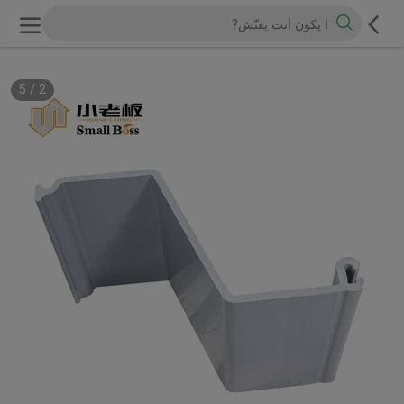
5
/
2