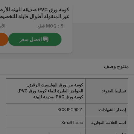
كومة ورق PVC صديقة للبيئ
غير المنقولة أطوال قابلة للتخصي
MOQ：5 قطع
افضل سعر
منتوج وصف
كومة من ورق البوليسيك الرقيق
,
تسليط الضوء:
الحواجز العابرة للماء كومة ورق PVC
,
كومة ورق PVC صديقة للبيئة
إصدار الشهادات
SGS,ISO9001
اسم العلامة التجارية
Small boss