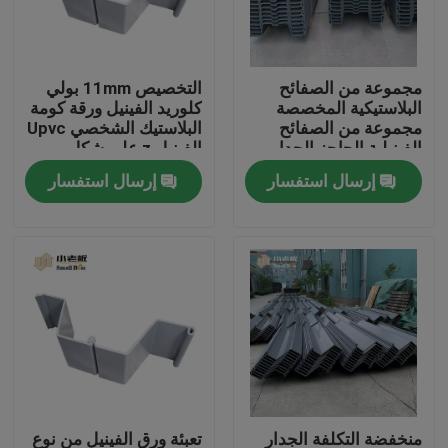
جولة في المعمل
مجموعة من الصفائح
التخصيص 11mm بولي
البلاستيكية المخصصة
كلوريد الفينيل ورقة كومة
مراقبة الجودة
مجموعة من الصفائح
البلاستيك الشخصي Upvc
الفينيلية الحاجز الجدار
الفينيل z على شكل
بحيرة الماء حل
البلاستيك تتراكم
إرسال استفسار
إرسال استفسار
اتصل بنا
مدونة
اطلب اقتباس
الوسائط المرشحة MBBR
MBBR بيو ميديا
منخفضة التكلفة الجدار
تعبئة ورق الفينيل من نوع