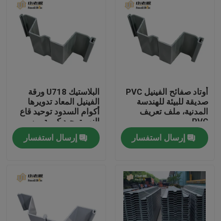
أوتاد صفائح الفينيل PVC
البلاستيك U718 ورقة
صديقة للبيئة للهندسة
الفينيل المعاد تدويرها
المدنية، ملف تعريف
أكوام السدود توحيد قاع
PVC
النهر توحيد كومة من
البلاستيك ورقة
إرسال استفسار
إرسال استفسار
الصفحة الرئيسية
منتجات
معلومات عنا