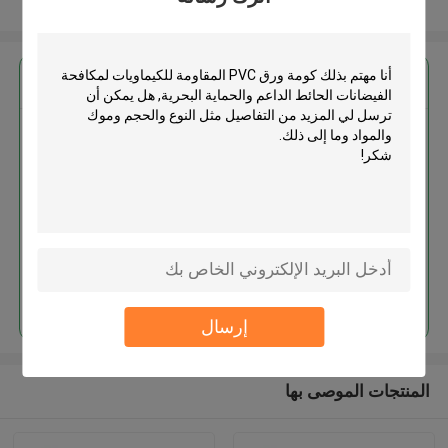
عرض المزيد
احصل على افضل سعر ل
كومة ورق PVC المقاومة للكيماويات
لمكافحة الفيضانات الحائط الداعم
والحماية البحرية
استمر
إرسال
المنتجات الموصى بها