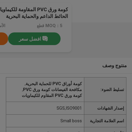
كومة ورق PVC المقاومة ل
الحائط الداعم والحماية البحرية
MOQ：5 قطع
افضل سعر
منتوج وصف
كومة أوراق PVC للحماية البحرية
,
تسليط الضوء:
مكافحة الفيضانات كومة ورق PVC
,
كومة ورق PVC المقاوم للكيماويات
إصدار الشهادات
SGS,ISO9001
اسم العلامة التجارية
Small boss