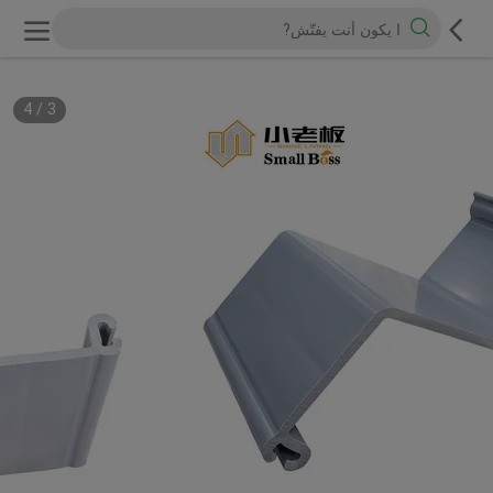
4
/
3