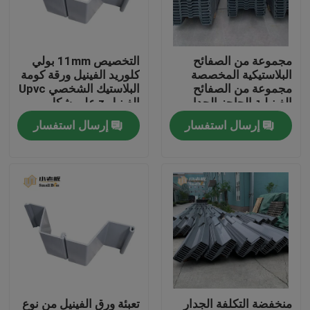
جولة في المعمل
مجموعة من الصفائح
التخصيص 11mm بولي
البلاستيكية المخصصة
كلوريد الفينيل ورقة كومة
مراقبة الجودة
مجموعة من الصفائح
البلاستيك الشخصي Upvc
الفينيلية الحاجز الجدار
الفينيل z على شكل
بحيرة الماء حل
البلاستيك تتراكم
إرسال استفسار
إرسال استفسار
اتصل بنا
مدونة
اطلب اقتباس
الوسائط المرشحة MBBR
MBBR بيو ميديا
منخفضة التكلفة الجدار
تعبئة ورق الفينيل من نوع