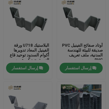
أوتاد صفائح الفينيل PVC
البلاستيك U718 ورقة
صديقة للبيئة للهندسة
الفينيل المعاد تدويرها
المدنية، ملف تعريف
أكوام السدود توحيد قاع
PVC
النهر توحيد كومة من
البلاستيك ورقة
إرسال استفسار
إرسال استفسار
الصفحة الرئيسية
منتجات
معلومات عنا