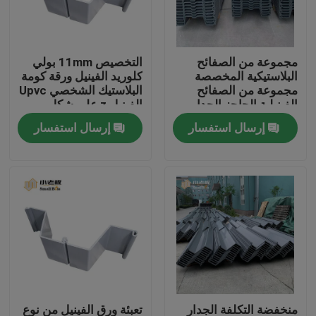
جولة في المعمل
مجموعة من الصفائح
التخصيص 11mm بولي
البلاستيكية المخصصة
كلوريد الفينيل ورقة كومة
مراقبة الجودة
مجموعة من الصفائح
البلاستيك الشخصي Upvc
الفينيلية الحاجز الجدار
الفينيل z على شكل
بحيرة الماء حل
البلاستيك تتراكم
إرسال استفسار
إرسال استفسار
اتصل بنا
مدونة
اطلب اقتباس
الوسائط المرشحة MBBR
MBBR بيو ميديا
منخفضة التكلفة الجدار
تعبئة ورق الفينيل من نوع