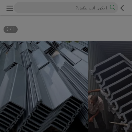
3
/
1