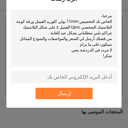
عرض المزيد
احصل على افضل سعر ل
التخصيص 11mm بولي كلوريد
الفينيل ورقة كومة البلاستيك
الشخصي Upvc الفينيل z على شكل
البلاستيك تتراكم
استمر
إرسال
المنتجات الموصى بها