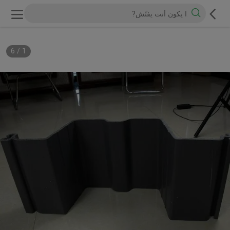
6
/
1