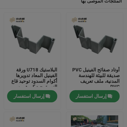
المنتجات الموصى بها
أوتاد صفائح الفينيل PVC
البلاستيك U718 ورقة
صديقة للبيئة للهندسة
الفينيل المعاد تدويرها
المدنية، ملف تعريف
أكوام السدود توحيد قاع
PVC
النهر توحيد كومة من
الصفحة الرئيسية
البلاستيك ورقة
إرسال استفسار
إرسال استفسار
منتجات
معلومات عنا