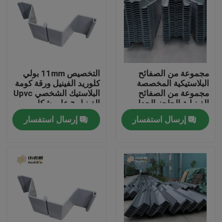
جولة في المعمل
مراقبة الجودة
مجموعة من الصفائح
التخصيص 11mm بولي
البلاستيكية المخصصة
كلوريد الفينيل ورقة كومة
اتصل بنا
مجموعة من الصفائح
البلاستيك الشخصي Upvc
الفينيلية الحاجز الجدار
الفينيل z على شكل
بحيرة الماء حل
البلاستيك تتراكم
إرسال استفسار
إرسال استفسار
مدونة
اطلب اقتباس
الوسائط المرشحة MBBR
MBBR بيو ميديا