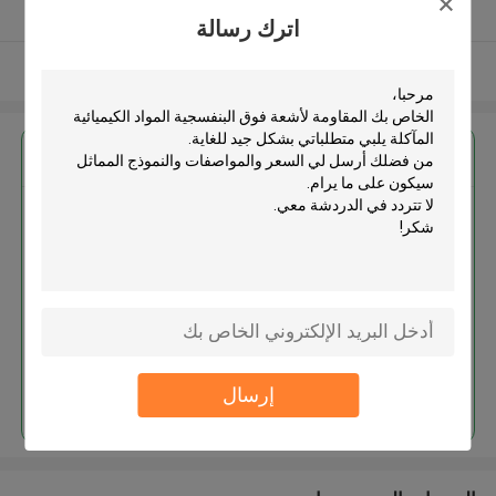
يدقّق ممون
اترك رسالة
عرض المزيد
احصل على افضل سعر ل
المقاومة لأشعة فوق البنفسجية
المواد الكيميائية المآكلة
استمر
إرسال