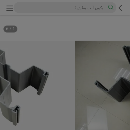
6
/
1