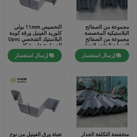
جولة في المعمل
مجموعة من الصفائح
التخصيص 11mm بولي
البلاستيكية المخصصة
كلوريد الفينيل ورقة كومة
مراقبة الجودة
مجموعة من الصفائح
البلاستيك الشخصي Upvc
الفينيلية الحاجز الجدار
الفينيل z على شكل
بحيرة الماء حل
البلاستيك تتراكم
إرسال استفسار
إرسال استفسار
اتصل بنا
مدونة
اطلب اقتباس
الوسائط المرشحة MBBR
MBBR بيو ميديا
منخفضة التكلفة الجدار
تعبئة ورق الفينيل من نوع