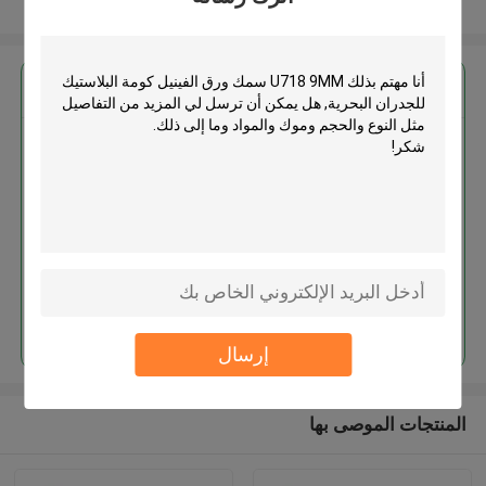
عرض المزيد
احصل على افضل سعر ل
U718 9MM سمك ورق الفينيل كومة
البلاستيك للجدران البحرية
استمر
إرسال
المنتجات الموصى بها