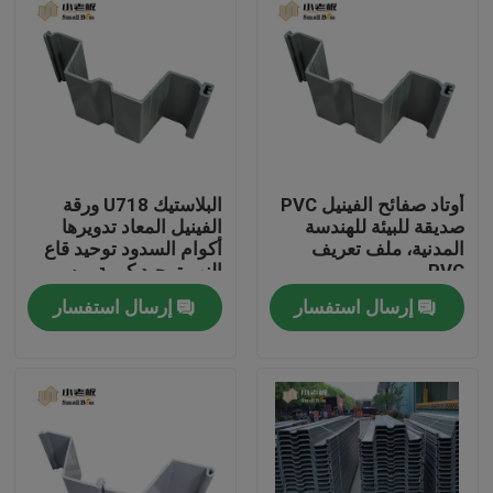
أوتاد صفائح الفينيل PVC
البلاستيك U718 ورقة
صديقة للبيئة للهندسة
الفينيل المعاد تدويرها
المدنية، ملف تعريف
أكوام السدود توحيد قاع
PVC
النهر توحيد كومة من
البلاستيك ورقة
إرسال استفسار
إرسال استفسار
الصفحة الرئيسية
منتجات
معلومات عنا