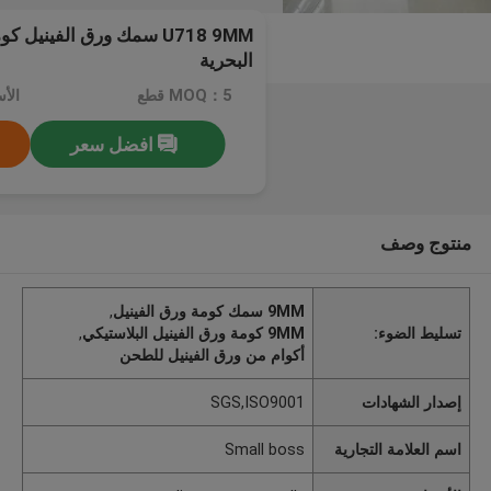
U718 9MM سمك ورق الفينيل
البحرية
MOQ：5 قطع
افضل سعر
منتوج وصف
9MM سمك كومة ورق الفينيل
,
تسليط الضوء:
9MM كومة ورق الفينيل البلاستيكي
,
أكوام من ورق الفينيل للطحن
إصدار الشهادات
SGS,ISO9001
اسم العلامة التجارية
Small boss