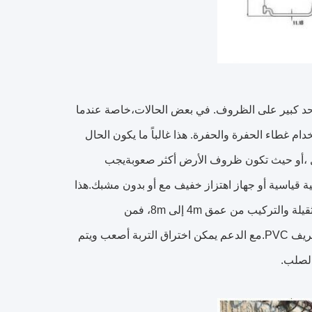
لى حد كبير على الظروف. في بعض الحالات،خاصة عندما
ام غطاء الحفرة والحفرة. هذا غالباً ما يكون الحال
ول ،أو حيث تكون ظروف الأرض أكثر صعوبةيجب
ة قياسية أو جهاز اهتزاز خفيف مع أو بدون مشبك.هذا
النظام مناسب فقط للقيادة في ظروف الضوء وعلى عمق محدودفي الظروف الثقيلة والتركيب من عمق 4m إلى 8m، فمن
المستحسن أن تستخدم كومة ورق دعم الفولاذ مع نفس الشكل تماما كما ملف تعريف PVC.مع الدعم يمكن اختراق التربة أصعب ويتم
الصلب.