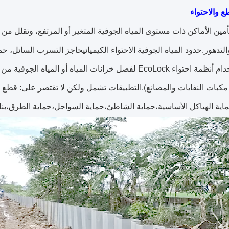
ع والاحتواء
مين الأماكن ذات مستوى المياه الجوفية المتغير أو المرتفع، وتقلل م
لتدهور.حدود المياه الجوفية الاحتواء الكيميائيحاجز التسرب السائل، حما
يمكن استخدام أنظمة احتواء EcoLock لفصل خزانات المياه أو
بات النفايات والمصانع).التطبيقات تشمل ولكن لا تقتصر على: قطع ال
اية الهياكل الأساسية،حماية الشاطئ،حماية السواحل،حماية الطرق،بناء