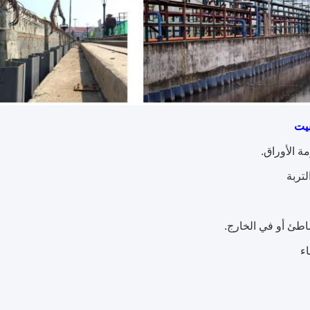
بيت
 الأوراق.
تربة
طئ أو في الخارج.
ء