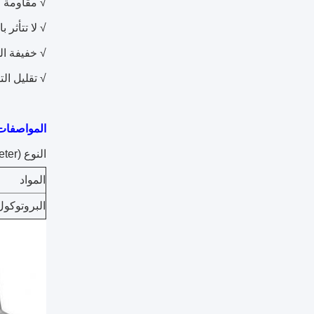
√ مقاومة ل
√ لا تتأثر ب
√ خفيفة ال
√ تقليل الت
المواصفات
النوع Z ((12±0.5kg/meter)
المواد
البروتوكول