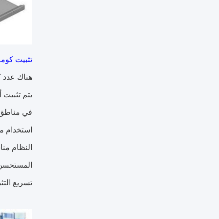
تثبيت كومة
هناك عدد ك
يتم تثبيت 
في مناطق 
استخدام مط
تسريع التث