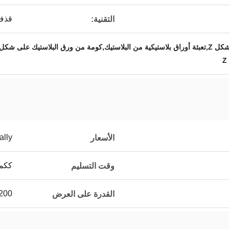
قذف
التقنية:
لاستيك على شكل Z
Z
ally
الأسعار
ككمي
وقت التسليم
200 قطعة في اليو
القدرة على العرض