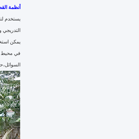
أنظمة القط
يستخدم لتأ
التدريجي وا
في محيط مك
السوائل،حم