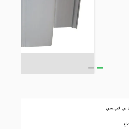
ة بي.في.سي