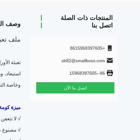
المنتجات ذات الصلة
وصف الم
اتصل بنا
ملف تعبئ
+8615968397605
sb82@smallboss.com
تعبئة الأو
86--15968397605
استبعاد، و
وخاصة التح
اتصل بنا الآن
ميزة كومة ورق oss
√ لا تتعفن 
√ مصنوع من