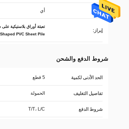
أي
اللون:
تعبئة أوراق بلاستيكية على شكل Z,تعبئة أوراق بلاستيكية من البلاستيك,كومة من ورق الب
إبراز:
 Shaped PVC Sheet Pile
شروط الدفع والشحن
5 قطع
الحد الأدنى لكمية
الحمولة
تفاصيل التغليف
T/T، L/C
شروط الدفع