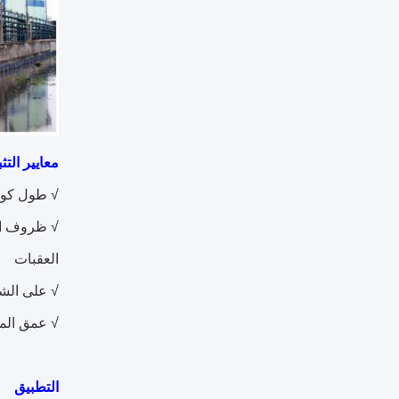
معايير التث
√ طول كومة
√ ظروف ال
العقبات
√ على الشا
√ عمق الما
التطبيق