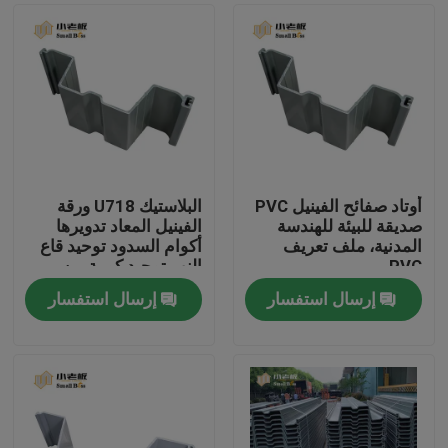
أوتاد صفائح الفينيل PVC
البلاستيك U718 ورقة
صديقة للبيئة للهندسة
الفينيل المعاد تدويرها
المدنية، ملف تعريف
أكوام السدود توحيد قاع
PVC
النهر توحيد كومة من
البلاستيك ورقة
إرسال استفسار
إرسال استفسار
الصفحة الرئيسية
منتجات
معلومات عنا