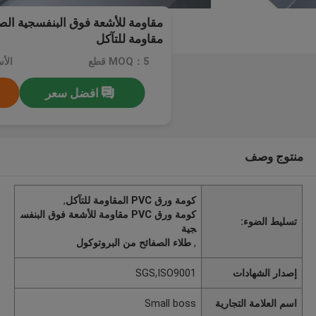
مقاومة للتآكل
MOQ：5 قطع
افضل سعر
منتوج وصف
كومة ورق PVC المقاومة للتآكل
,
كومة ورق PVC مقاومة للأشعة فوق البنفس
تسليط الضوء:
جية
,
طلاء الصفائح من البروتوكول
إصدار الشهادات
SGS,ISO9001
اسم العلامة التجارية
Small boss