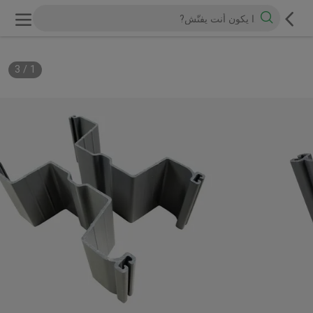
3
/
1