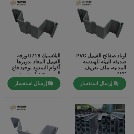
أوتاد صفائح الفينيل PVC
البلاستيك U718 ورقة
صديقة للبيئة للهندسة
الفينيل المعاد تدويرها
المدنية، ملف تعريف
أكوام السدود توحيد قاع
PVC
النهر توحيد كومة من
البلاستيك ورقة
إرسال استفسار
إرسال استفسار
الصفحة الرئيسية
منتجات
معلومات عنا