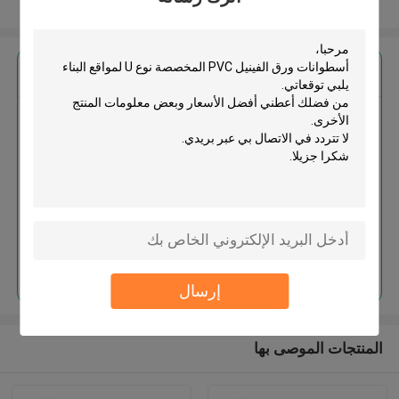
عرض المزيد
احصل على افضل سعر ل
أسطوانات ورق الفينيل PVC
المخصصة نوع U لمواقع البناء
استمر
إرسال
المنتجات الموصى بها