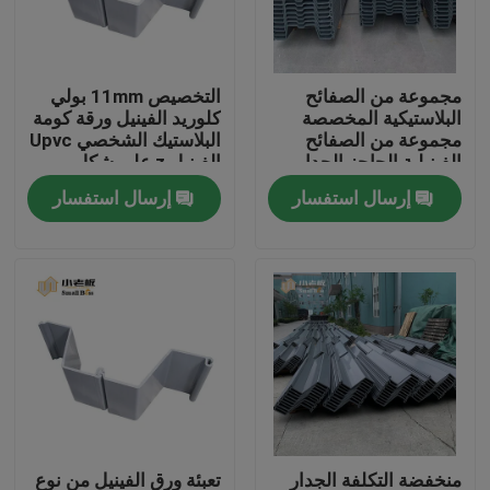
جولة في المعمل
مجموعة من الصفائح
التخصيص 11mm بولي
البلاستيكية المخصصة
كلوريد الفينيل ورقة كومة
مراقبة الجودة
مجموعة من الصفائح
البلاستيك الشخصي Upvc
الفينيلية الحاجز الجدار
الفينيل z على شكل
بحيرة الماء حل
البلاستيك تتراكم
إرسال استفسار
إرسال استفسار
اتصل بنا
مدونة
اطلب اقتباس
الوسائط المرشحة MBBR
MBBR بيو ميديا
منخفضة التكلفة الجدار
تعبئة ورق الفينيل من نوع