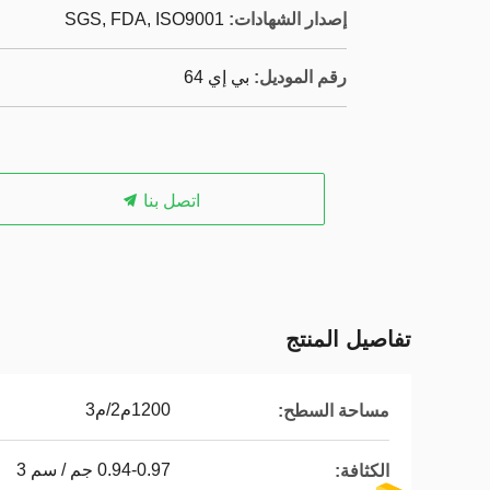
إصدار الشهادات:
SGS, FDA, ISO9001
رقم الموديل:
بي إي 64
اتصل بنا
تفاصيل المنتج
1200م2/م3
مساحة السطح:
0.94-0.97 جم / سم 3
الكثافة: