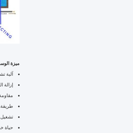
ميزة الوسائط ا
آلية تش
إزالة ا
مقاومة 
طريقة 
تشغيل 
حياة خدمة طو