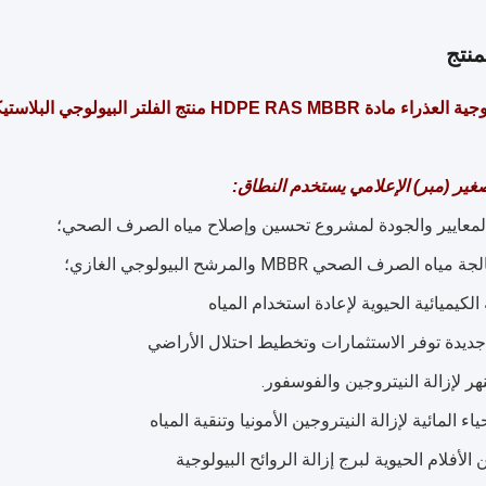
نتج
HDPE منتج الفلتر البيولوجي البلاستيكي مع مساحة سطح جيدة حامل MBBR
غير (مبر) الإعلامي يستخدم النطاق: