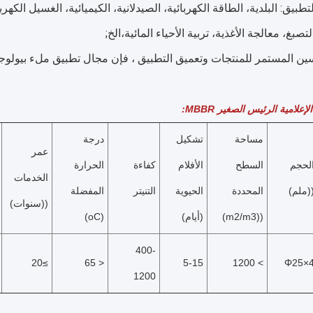
تصبغ، معالجة الأغذية، تربية الأحياء المائية،الخ;
علامية الرئيس الصغير MBBR:
مساحة 
تشكيل 
درجة 
عمر 
الحجم 
السطح 
الأفلام 
كفاءة 
الحرارة 
الخدمات 
(ملم)
المحددة 
الحيوية
التنيتر
المفضلة 
((سنوات)
((m2/m3)
(أيام)
(oC)
400-
≥20
< 65
5-15
> 1200
Φ25×
1200