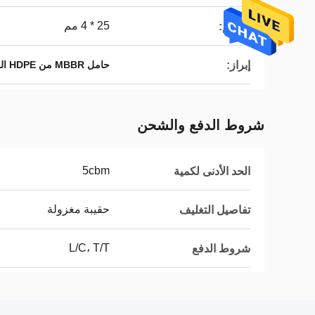
25 * 4 مم
الحجم:
إبراز:
حامل MBBR من HDPE العذراء,وسائل التصفية البلاستيكية MBBR,RAS Mbbr وسائل المرشح الحيوي
شروط الدفع والشحن
5cbm
الحد الأدنى لكمية
حقيبة مغزولة
تفاصيل التغليف
L/C، T/T
شروط الدفع