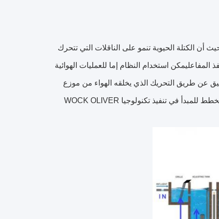
ح.حيث أن الكتلة الحيوية تنمو على الناقلات التي تتحرك
لمفاعليمكن استخدام النظام إما للعمليات الهوائية
تعليق عن طريق التحريك الذي يخلقه الهواء من موزع
الهواء ،بينما في العمليات غير السمية، يحتفظ الخلاط بالناقلات في الحركةيظهر مخطط للمبدأ في تنفيذ تكنولوجيا WOCK OLIVER