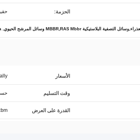
حقيب
الحزمة:
,
a
ally
الأسعار
حسب
وقت التسليم
230cbm 
القدرة على العرض