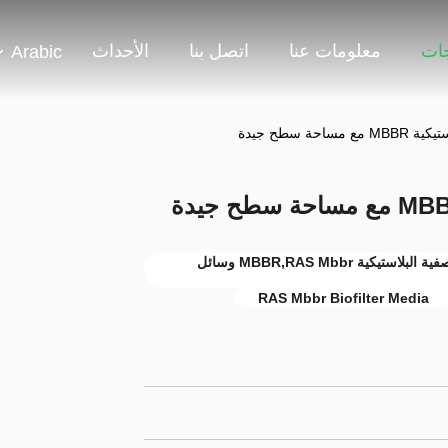
جات
معلومات عنا
اتصل بنا
الأحداث
Arabic
حة سطح جيدة
حامل MBBR من HDPE العذراء,وسائل التصفية البلاستيكية MBBR,RAS Mbbr وسائل
RAS Mbbr Biofilter Media