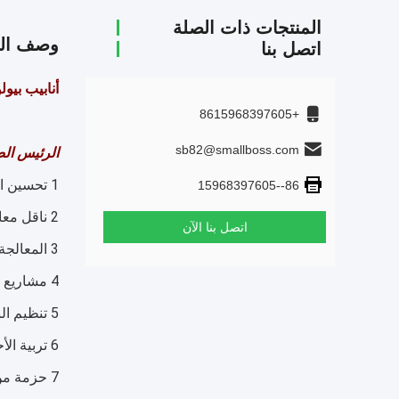
المنتجات ذات الصلة
وصف الم
اتصل بنا
أنابيب بيولوجية العذراء مادة  RAS MBBR
+8615968397605
sb82@smallboss.com
الرئيس الص
1 تحسين المعايير والجودة لمشروع تحسين وإصلاح مياه الصرف الصحي؛
86--15968397605
2 ناقل معالجة مياه الصرف الصحي MBBR والمرشح البيولوجي الغازي؛
اتصل بنا الآن
3 المعالجة الكيميائية الحيوية لإعادة استخدام المياه
4 مشاريع جديدة توفر الاستثمارات وتخطيط احتلال الأراضي
5 تنظيم النهر لإزالة النيتروجين والفوسفور.
6 تربية الأحياء المائية لإزالة النيتروجين الأمونيا وتنقية المياه
7 حزمة من الأفلام الحيوية لبرج إزالة الروائح البيولوجية