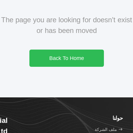
The page you are looking for doesn’t exist
or has been moved
Back To Home
حولنا
ial
ملف الشركة
td.