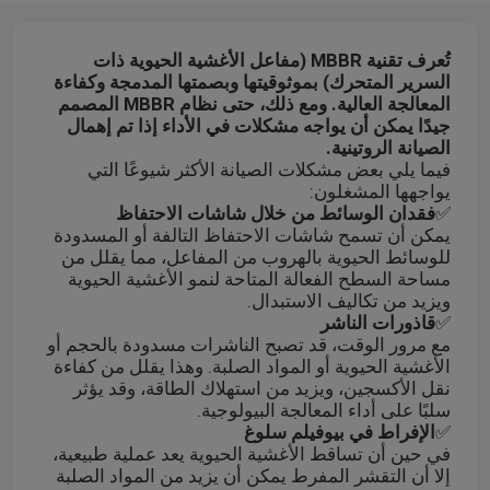
تُعرف تقنية MBBR (مفاعل الأغشية الحيوية ذات
السرير المتحرك) بموثوقيتها وبصمتها المدمجة وكفاءة
المعالجة العالية. ومع ذلك، حتى نظام MBBR المصمم
جيدًا يمكن أن يواجه مشكلات في الأداء إذا تم إهمال
الصيانة الروتينية.
فيما يلي بعض مشكلات الصيانة الأكثر شيوعًا التي
يواجهها المشغلون:
✅
فقدان الوسائط من خلال شاشات الاحتفاظ
يمكن أن تسمح شاشات الاحتفاظ التالفة أو المسدودة
للوسائط الحيوية بالهروب من المفاعل، مما يقلل من
مساحة السطح الفعالة المتاحة لنمو الأغشية الحيوية
ويزيد من تكاليف الاستبدال.
✅
قاذورات الناشر
مع مرور الوقت، قد تصبح الناشرات مسدودة بالحجم أو
الأغشية الحيوية أو المواد الصلبة. وهذا يقلل من كفاءة
نقل الأكسجين، ويزيد من استهلاك الطاقة، وقد يؤثر
سلبًا على أداء المعالجة البيولوجية.
✅
الإفراط في بيوفيلم سلوغ
في حين أن تساقط الأغشية الحيوية يعد عملية طبيعية،
إلا أن التقشر المفرط يمكن أن يزيد من المواد الصلبة