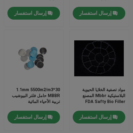
إرسال استفسار
إرسال استفسار
مواد تصفية الخلايا الحيوية
30*1.1mm 5500m2/m3
الصفحة الرئيسية
البلاستيكية Mbbr المصنع
MBBR حامل فلتر البيوشيب
FDA Safty Bio Filler
تربية الأحياء المائية
منتجات
إرسال استفسار
إرسال استفسار
معلومات عنا