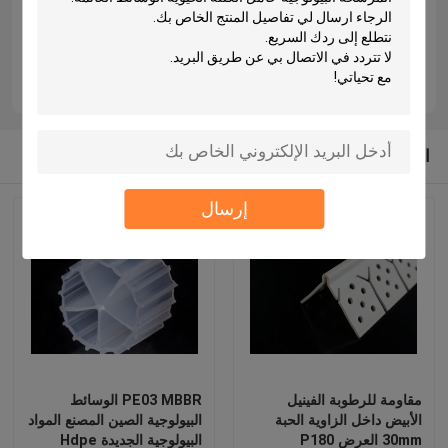
مشاريع MBBR الخاصة بك؟
#MBBR #معالجة مياه الصرف الصحي #بيوفيلم
#معالجة المياه #الهندسة البيئية #معالجة مياه الصرف
الصحي #مياه الصرف الصناعي
المنتجات الموصى بها
إرسال
مقاومة للرطوبة الفينيل
PE03 MBBR الوسائط
الأبيض داخل الزاوية الحبة
البيولوجية الصين المصنع المواد
30mm العرض P180
البيولوجية الجديدة Hdpe