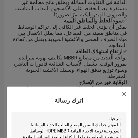
الذائبة في النفايات السائلة ويخلق نتائج معالجة غير
مستقرة. يعد الحفاظ على الأكسجين المذاب المناسب
والظروف الهيدروليكية أمرًا ضروريًا.
✅
سوء الخلط والمناطق الميتة
يمكن أن يؤدي الخلط غير الكافي إلى تراكم الوسائط
في مناطق معينة من المفاعل، مما يقلل الاتصال بين
مياه الصرف الصحي والأغشية الحيوية ويقلل من كفاءة
المعالجة.
✅
ارتفاع استهلاك الطاقة
تواجه العديد من مصانع MBBR تكاليف تهوية متزايدة
بمرور الوقت. تشمل الأسباب الشائعة قاذورات الناشر،
وسوء توزيع تدفق الهواء، وسمك الأغشية الحيوية
المفرطة.
الوقاية خير من الإصلاح
يمكن تجنب معظم مشكلات صيانة MBBR من خلال
الفحص المنتظم للشاشات وأنظمة التهوية والخلاطات
اترك رسالة
وحركة الحامل. تساعد استراتيجية الصيانة الاستباقية في
الحفاظ على أداء معالجة مستقر، وتقليل تكاليف
التشغيل، وإطالة عمر المعدات.
في Small Boss، نقدم وسائط MBBR ودعمًا فنيًا عالي
الجودة لمساعدة العملاء على تحقيق أداء موثوق وفعال
لمعالجة مياه الصرف الصحي.
ما هو تحدي الصيانة الذي تواجهه في أغلب الأحيان في