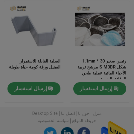
جولة في المعمل
مراقبة الجودة
اتصل بنا
رئيس صغير 30 * 1.1mm
الصلبة القابلة للاستمرار
شكل S MBBR مرشح تربية
الفينيل ورقة كومة حياة طويلة
الأحياء المائية عملية طحن
مدونة
الرقائق الحيوية
إرسال استفسار
إرسال استفسار
اطلب اقتباس
الوسائط المرشحة MBBR
منزل
حول نا
اتصل بنا
Desktop Site
خريطة الموقع
سياسة الخصوصية
MBBR بيو ميديا