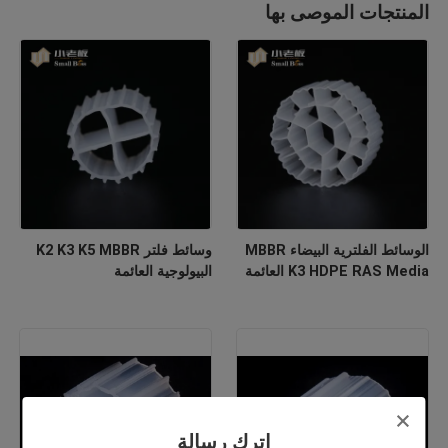
المنتجات الموصى بها
الوسائط الفلترية البيضاء MBBR
وسائط فلتر K2 K3 K5 MBBR
K3 HDPE RAS Media العائمة
البيولوجية العائمة
اترك رسالة