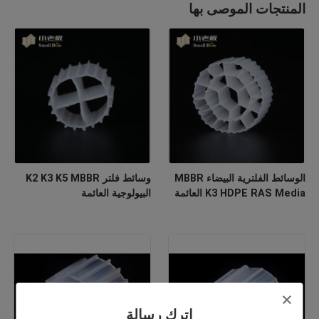
المنتجات الموصى بها
الوسائط الفلترية البيضاء MBBR
وسائط فلتر K2 K3 K5 MBBR
K3 HDPE RAS Media العائمة
البيولوجية العائمة
اترك رسالة