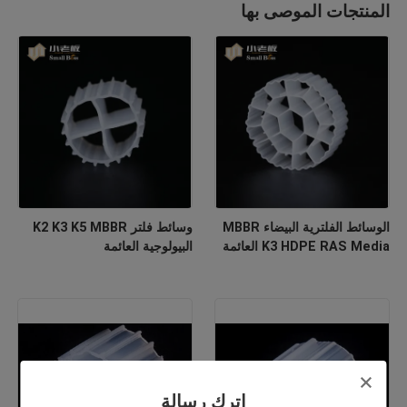
المنتجات الموصى بها
الوسائط الفلترية البيضاء MBBR
وسائط فلتر K2 K3 K5 MBBR
K3 HDPE RAS Media العائمة
البيولوجية العائمة
اترك رسالة