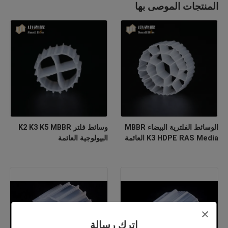
المنتجات الموصى بها
الوسائط الفلترية البيضاء MBBR
وسائط فلتر K2 K3 K5 MBBR
K3 HDPE RAS Media العائمة
البيولوجية العائمة
اترك رسالة